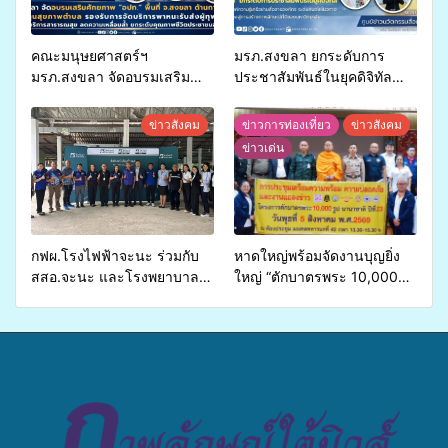
คณะมนุษยศาสตร์ฯ
มรภ.สงขลา ยกระดับการ
มรภ.สงขลา จัดอบรมเสริม
ประชาสัมพันธ์ในยุคดิจิทัล
ศักยภาพ “อปท.” ด้านการเบิก
เปิดเวทีเสริมองค์ความรู้เครือ
จ่ายงบกองทุนสุขภาพตำบล
ข่ายสื่อสารองค์กร ระดมสมอง
ข่าวสังคม
ข่าวการท่องเที่ยว
ข่าวสังคม
รองรับการจัดบริการพาหนะรับ
วางแนวทางการทำงาน ปูทาง
ข่าวเด่น
ส่งผู้ทุพพลภาพเพื่อเข้ารับ
สู่การสร้างภาพลักษณ์ที่ดีของ
บริการสาธารณสุข ลดความ
มหาวิทยาลัย
เหลื่อมล้ำ ยกระดับคุณภาพ
ชีวิตประชาชนอย่างยั่งยืน
กฟผ.โรงไฟฟ้าจะนะ ร่วมกับ
หาดใหญ่พร้อมจัดงานบุญยิ่ง
สสอ.จะนะ และโรงพยาบาล
ใหญ่ “ตักบาตรพระ 10,000
ศิครินทร์ หาดใหญ่ จัดกิจกรรม
รูป นานาชาติ เพื่อแม่…เพื่อ
แพทย์เคลื่อนที่ ประจำปี 2569
พ่อ” ปีที่ 23 รวมพลัง
พุทธศาสนิกชน 4 ประเทศ
สืบสานประเพณีแห่งศรัทธา