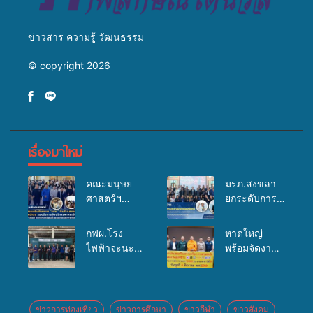
ข่าวสาร ความรู้ วัฒนธรรม
© copyright 2026
เรื่องมาใหม่
คณะมนุษย
มรภ.สงขลา
ศาสตร์ฯ
ยกระดับการ
มรภ.สงขลา
ประชาสัมพันธ์
จัดอบรมเสริม
ในยุคดิจิทัล
กฟผ.โรง
หาดใหญ่
ศักยภาพ
เปิดเวทีเสริม
ไฟฟ้าจะนะ
พร้อมจัดงาน
“อปท.” ด้าน
องค์ความรู้
ร่วมกับ
บุญยิ่งใหญ่
การเบิกจ่ายงบ
เครือข่าย
สสอ.จะนะ
“ตักบาตรพระ
กองทุน
สื่อสารองค์กร
และโรง
10,000 รูป
สุขภาพตำบล
ระดมสมอง
พยาบาลศิคริ
นานาชาติ
ข่าวการท่องเที่ยว
ข่าวการศึกษา
ข่าวกีฬา
ข่าวสังคม