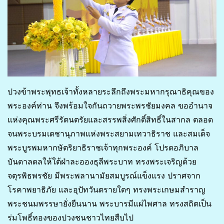
ปวงข้าพระพุทธเจ้าทั้งหลายระลึกถึงพระมหากรุณาธิคุณของ
พระองค์ท่าน จึงพร้อมใจกันถวายพระพรชัยมงคล ขออำนาจ
แห่งคุณพระศรีรัตนตรัยและสรรพสิ่งศักดิ์สิทธิ์ในสากล ตลอด
จนพระบรมเดชานุภาพแห่งพระสยามเทวาธิราช และสมเด็จ
พระบูรพมหากษัตริยาธิราชเจ้าทุกพระองค์ โปรดอภิบาล
บันดาลดลให้ใต้ฝ่าละอองธุลีพระบาท ทรงพระเจริญด้วย
จตุรพิธพรชัย มีพระพลานามัยสมบูรณ์แข็งแรง ปราศจาก
โรคาพยาธิภัย และอุปัทวันตรายใดๆ ทรงพระเกษมสำราญ
พระชนมพรรษายั่งยืนนาน พระบารมีแผ่ไพศาล ทรงสถิตเป็น
ร่มโพธิ์ทองของปวงชนชาวไทยสืบไป