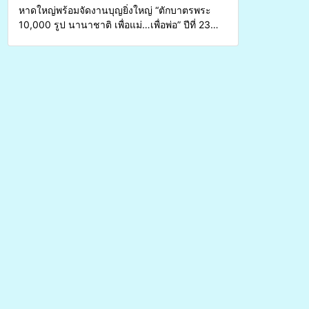
หาดใหญ่พร้อมจัดงานบุญยิ่งใหญ่ “ตักบาตรพระ
10,000 รูป นานาชาติ เพื่อแม่…เพื่อพ่อ” ปีที่ 23
รวมพลังพุทธศาสนิกชน 4 ประเทศ สืบสาน
ประเพณีแห่งศรัทธา