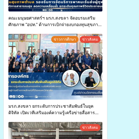
คณะมนุษยศาสตร์ฯ มรภ.สงขลา จัดอบรมเสริม
ศักยภาพ “อปท.” ด้านการเบิกจ่ายงบกองทุนสุขภาพ
ตำบล รองรับการจัดบริการพาหนะรับส่งผู้
ทุพพลภาพเพื่อเข้ารับบริการสาธารณสุข ลดความ
ข่าวการศึกษา
ข่าวสังคม
เหลื่อมล้ำ ยกระดับคุณภาพชีวิตประชาชนอย่าง
ยั่งยืน
มรภ.สงขลา ยกระดับการประชาสัมพันธ์ในยุค
ดิจิทัล เปิดเวทีเสริมองค์ความรู้เครือข่ายสื่อสาร
องค์กร ระดมสมองวางแนวทางการทำงาน ปูทางสู่
การสร้างภาพลักษณ์ที่ดีของมหาวิทยาลัย
ข่าวสังคม