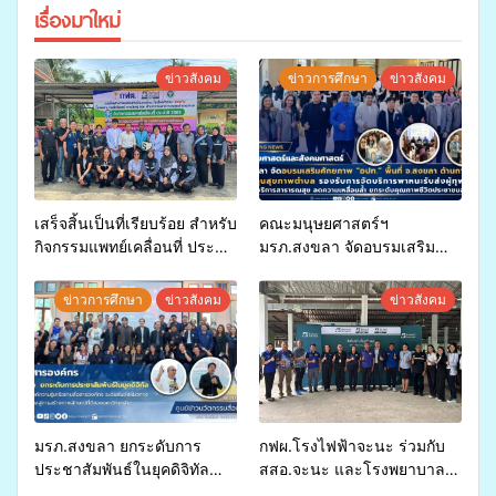
เรื่องมาใหม่
ข่าวสังคม
ข่าวการศึกษา
ข่าวสังคม
เสร็จสิ้นเป็นที่เรียบร้อย สำหรับ
คณะมนุษยศาสตร์ฯ
กิจกรรมแพทย์เคลื่อนที่ ประจำ
มรภ.สงขลา จัดอบรมเสริม
ปี 2569 เพื่อให้บริการด้าน
ศักยภาพ “อปท.” ด้านการเบิก
สุขภาพแก่ประชาชนในพื้นที่
จ่ายงบกองทุนสุขภาพตำบล
ข่าวการศึกษา
ข่าวสังคม
ข่าวสังคม
อำเภอจะนะ
รองรับการจัดบริการพาหนะรับ
ส่งผู้ทุพพลภาพเพื่อเข้ารับ
บริการสาธารณสุข ลดความ
เหลื่อมล้ำ ยกระดับคุณภาพ
ชีวิตประชาชนอย่างยั่งยืน
มรภ.สงขลา ยกระดับการ
กฟผ.โรงไฟฟ้าจะนะ ร่วมกับ
ประชาสัมพันธ์ในยุคดิจิทัล
สสอ.จะนะ และโรงพยาบาล
เปิดเวทีเสริมองค์ความรู้เครือ
ศิครินทร์ หาดใหญ่ จัดกิจกรรม