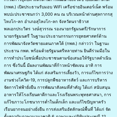
(กพต.) เปิดประธานรับมอบ WiFi เครือข่ายอินเตอร์เน็ต พร้อม
พบปะประชาชนกว่า 3,000 คน ณ บริเวณหน้าด่านศุลกากรสุ
ไหงโก-ลก อำเภอสุไหงโก-ลก จังหวัดนราธิวาส
พลเอกประวิตร วงษ์สุวรรณ รองนายกรัฐมนตรี/รักษาการ
นายกรัฐมนตรี ในฐานะประธานกรรมการยุทธศาสตร์ด้าน
การพัฒนาจังหวัดชายแดนภาคใต้ (กพต.) กล่าวว่า ในฐานะ
ประธาน กพต. พร้อมด้วยรัฐมนตรีหลายท่าน ยินดีร่วมมือใน
การทำประโยชน์เพื่อประชาชนตามข้อเสนอให้รัฐบาลดำเนิน
การ ซึ่งวันนี้ มีผลงานพัฒนาที่ก้าวหน้าชัดเจน อาทิ การ
พัฒนาเศรษฐกิจ ได้แก่ ส่งเสริมการเลี้ยงวัว, การแก้ไขการว่าง
งานช่วงโควิด-19, การปลูกพืชอาหารสัตว์ และการบริหาร
จัดการไฟฟ้ายั่งยืน การพัฒนาสังคมที่สำคัญ ได้แก่ สนับสนุน
อาหารให้โรงเรียนตาดีกาและโรงเรียนพระพุทธศาสนา, การ
แก้ไขภาวะโภชนาการต่ำในเด็กเล็ก และแก้ไขปัญหาครัว
เรือนยากจนอย่างยั่งยืน การส่งเสริมอัตลักษณ์พื้นที่ ได้แก่ จัด
ตั้งสถาบันภาษานานาชาติ 6 ภาษาและปฏิทินประเพณี 12