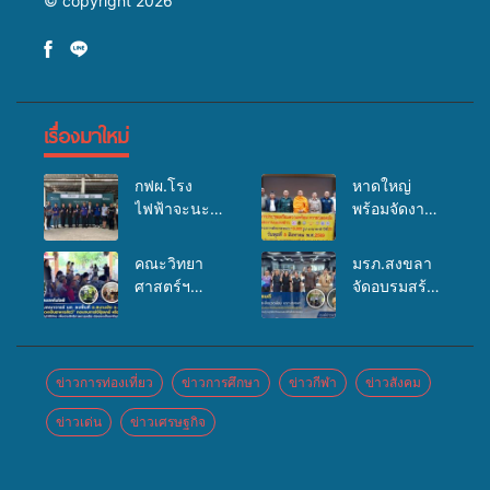
© copyright 2026
เรื่องมาใหม่
กฟผ.โรง
หาดใหญ่
ไฟฟ้าจะนะ
พร้อมจัดงาน
ร่วมกับ
บุญยิ่งใหญ่
สสอ.จะนะ
“ตักบาตรพระ
คณะวิทยา
มรภ.สงขลา
และโรง
10,000 รูป
ศาสตร์ฯ
จัดอบรมสร้าง
พยาบาลศิคริ
นานาชาติ
มรภ.สงขลา
จิตสำนึกและ
นทร์ หาดใหญ่
เพื่อแม่…เพื่อ
ลงพื้นที่
แรงจูงใจต่อ
จัดกิจกรรม
พ่อ” ปีที่ 23
ต.สนามชัย
การเตรียม
แพทย์เคลื่อนที่
รวมพลัง
อ.สทิงพระ จัด
รับมือการ
ข่าวการท่องเที่ยว
ข่าวการศึกษา
ข่าวกีฬา
ข่าวสังคม
ประจำปี
พุทธศาสนิกชน
อบรม “การ
เปลี่ยนแปลง
2569
4 ประเทศ
ข่าวเด่น
ข่าวเศรษฐกิจ
เพาะเลี้ยง
สภาพภูมิ
สืบสาน
แหนแดงเป็น
อากาศ
ประเพณีแห่ง
อาหารสัตว์”
ถ่ายทอดองค์
ศรัทธา