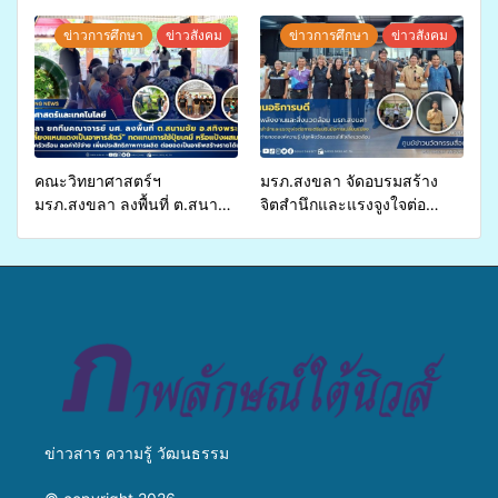
ศิครินทร์ หาดใหญ่ จัดกิจกรรม
รูป นานาชาติ เพื่อแม่…เพื่อ
แพทย์เคลื่อนที่ ประจำปี 2569
พ่อ” ปีที่ 23 รวมพลัง
ข่าวการศึกษา
ข่าวสังคม
ข่าวการศึกษา
ข่าวสังคม
พุทธศาสนิกชน 4 ประเทศ
สืบสานประเพณีแห่งศรัทธา
คณะวิทยาศาสตร์ฯ
มรภ.สงขลา จัดอบรมสร้าง
มรภ.สงขลา ลงพื้นที่ ต.สนาม
จิตสำนึกและแรงจูงใจต่อ
ชัย อ.สทิงพระ จัดอบรม “การ
การเตรียมรับมือการ
เพาะเลี้ยงแหนแดงเป็นอาหาร
เปลี่ยนแปลงสภาพภูมิอากาศ
สัตว์” ทดแทนการใช้ปุ๋ยเคมี
ถ่ายทอดองค์ความรู้ ปลูกฝัง
เพิ่มประสิทธิภาพการผลิต ต่อย
วัฒนธรรมใส่ใจสิ่งแวดล้อม
อดสู่อาชีพเสริมในอนาคต
ข่าวสาร ความรู้ วัฒนธรรม