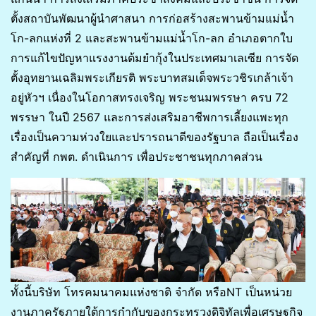
ตั้งสถาบันพัฒนาผู้นำศาสนา การก่อสร้างสะพานข้ามแม่น้ำ
โก-ลกแห่งที่ 2 และสะพานข้ามแม่น้ำโก-ลก อำเภอตากใบ
การแก้ไขปัญหาแรงงานต้มยำกุ้งในประเทศมาเลเซีย การจัด
ตั้งอุทยานเฉลิมพระเกียรติ พระบาทสมเด็จพระวชิรเกล้าเจ้า
อยู่หัวฯ เนื่องในโอกาสทรงเจริญ พระชนมพรรษา ครบ 72
พรรษา ในปี 2567 และการส่งเสริมอาชีพการเลี้ยงแพะทุก
เรื่องเป็นความห่วงใยและปรารถนาดีของรัฐบาล ถือเป็นเรื่อง
สำคัญที่ กพต. ดำเนินการ เพื่อประชาชนทุกภาคส่วน
ทั้งนี้บริษัท โทรคมนาคมแห่งชาติ จำกัด หรือNT เป็นหน่วย
งานภาครัฐภายใต้การกำกับของกระทรวงดิจิทัลเพื่อเศรษฐกิจ