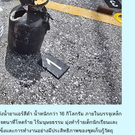
งน้ำยาแอร์สีดำ น้ำหนักกว่า 16 กิโลกรัม ภายในบรรจุเหล็ก
งเจตนาที่โหดร้าย ไร้มนุษยธรรม มุ่งทำร้ายเด็กนักเรียนและ
มแข็งและการทำงานอย่างมีประสิทธิภาพของชุดเก็บกู้วัตถุ