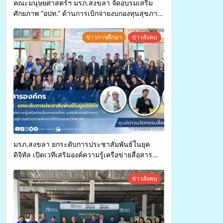
คณะมนุษยศาสตร์ฯ มรภ.สงขลา จัดอบรมเสริม
ศักยภาพ “อปท.” ด้านการเบิกจ่ายงบกองทุนสุขภาพ
ตำบล รองรับการจัดบริการพาหนะรับส่งผู้
ทุพพลภาพเพื่อเข้ารับบริการสาธารณสุข ลดความ
ข่าวการศึกษา
ข่าวสังคม
เหลื่อมล้ำ ยกระดับคุณภาพชีวิตประชาชนอย่าง
ยั่งยืน
มรภ.สงขลา ยกระดับการประชาสัมพันธ์ในยุค
ดิจิทัล เปิดเวทีเสริมองค์ความรู้เครือข่ายสื่อสาร
องค์กร ระดมสมองวางแนวทางการทำงาน ปูทางสู่
การสร้างภาพลักษณ์ที่ดีของมหาวิทยาลัย
ข่าวสังคม