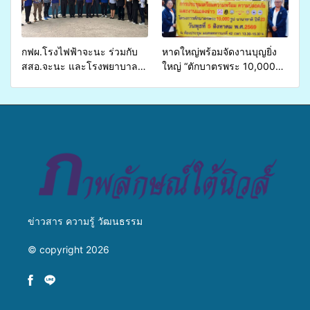
บริการสาธารณสุข ลดความ
มหาวิทยาลัย
เหลื่อมล้ำ ยกระดับคุณภาพ
ชีวิตประชาชนอย่างยั่งยืน
กฟผ.โรงไฟฟ้าจะนะ ร่วมกับ
หาดใหญ่พร้อมจัดงานบุญยิ่ง
สสอ.จะนะ และโรงพยาบาล
ใหญ่ “ตักบาตรพระ 10,000
ศิครินทร์ หาดใหญ่ จัดกิจกรรม
รูป นานาชาติ เพื่อแม่…เพื่อ
แพทย์เคลื่อนที่ ประจำปี 2569
พ่อ” ปีที่ 23 รวมพลัง
พุทธศาสนิกชน 4 ประเทศ
สืบสานประเพณีแห่งศรัทธา
ข่าวสาร ความรู้ วัฒนธรรม
© copyright 2026