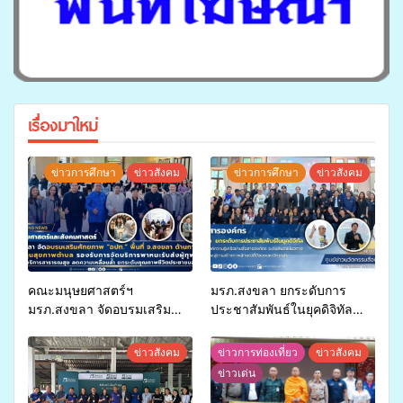
เรื่องมาใหม่
ข่าวการศึกษา
ข่าวสังคม
ข่าวการศึกษา
ข่าวสังคม
คณะมนุษยศาสตร์ฯ
มรภ.สงขลา ยกระดับการ
มรภ.สงขลา จัดอบรมเสริม
ประชาสัมพันธ์ในยุคดิจิทัล
ศักยภาพ “อปท.” ด้านการเบิก
เปิดเวทีเสริมองค์ความรู้เครือ
จ่ายงบกองทุนสุขภาพตำบล
ข่ายสื่อสารองค์กร ระดมสมอง
ข่าวสังคม
ข่าวการท่องเที่ยว
ข่าวสังคม
รองรับการจัดบริการพาหนะรับ
วางแนวทางการทำงาน ปูทาง
ข่าวเด่น
ส่งผู้ทุพพลภาพเพื่อเข้ารับ
สู่การสร้างภาพลักษณ์ที่ดีของ