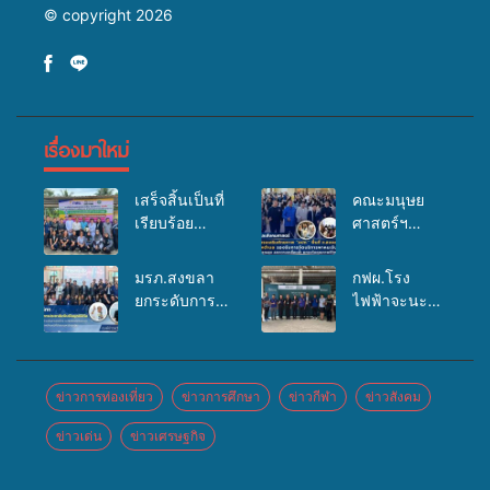
© copyright 2026
เรื่องมาใหม่
เสร็จสิ้นเป็นที่
คณะมนุษย
เรียบร้อย
ศาสตร์ฯ
สำหรับ
มรภ.สงขลา
กิจกรรมแพทย์
จัดอบรมเสริม
มรภ.สงขลา
กฟผ.โรง
เคลื่อนที่
ศักยภาพ
ยกระดับการ
ไฟฟ้าจะนะ
ประจำปี
“อปท.” ด้าน
ประชาสัมพันธ์
ร่วมกับ
2569 เพื่อให้
การเบิกจ่ายงบ
ในยุคดิจิทัล
สสอ.จะนะ
บริการด้าน
กองทุน
เปิดเวทีเสริม
และโรง
สุขภาพแก่
สุขภาพตำบล
องค์ความรู้
พยาบาลศิคริ
ข่าวการท่องเที่ยว
ข่าวการศึกษา
ข่าวกีฬา
ข่าวสังคม
ประชาชนใน
รองรับการจัด
เครือข่าย
นทร์ หาดใหญ่
พื้นที่อำเภอ
บริการพาหนะ
ข่าวเด่น
ข่าวเศรษฐกิจ
สื่อสารองค์กร
จัดกิจกรรม
จะนะ
รับส่งผู้
ระดมสมอง
แพทย์เคลื่อนที่
ทุพพลภาพเพื่อ
วางแนวทาง
ประจำปี