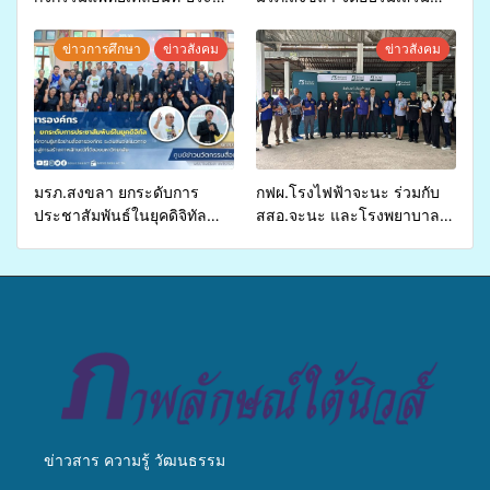
ปี 2569 เพื่อให้บริการด้าน
ศักยภาพ “อปท.” ด้านการเบิก
สุขภาพแก่ประชาชนในพื้นที่
จ่ายงบกองทุนสุขภาพตำบล
ข่าวการศึกษา
ข่าวสังคม
ข่าวสังคม
อำเภอจะนะ
รองรับการจัดบริการพาหนะรับ
ส่งผู้ทุพพลภาพเพื่อเข้ารับ
บริการสาธารณสุข ลดความ
เหลื่อมล้ำ ยกระดับคุณภาพ
ชีวิตประชาชนอย่างยั่งยืน
มรภ.สงขลา ยกระดับการ
กฟผ.โรงไฟฟ้าจะนะ ร่วมกับ
ประชาสัมพันธ์ในยุคดิจิทัล
สสอ.จะนะ และโรงพยาบาล
เปิดเวทีเสริมองค์ความรู้เครือ
ศิครินทร์ หาดใหญ่ จัดกิจกรรม
ข่ายสื่อสารองค์กร ระดมสมอง
แพทย์เคลื่อนที่ ประจำปี 2569
วางแนวทางการทำงาน ปูทาง
สู่การสร้างภาพลักษณ์ที่ดีของ
มหาวิทยาลัย
ข่าวสาร ความรู้ วัฒนธรรม