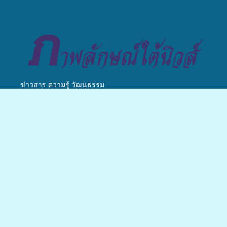
วางแนวทางการทำงาน ปูทาง
สู่การสร้างภาพลักษณ์ที่ดีของ
มหาวิทยาลัย
ข่าวสาร ความรู้ วัฒนธรรม
© copyright 2026
เรื่องมาใหม่
เสร็จสิ้นเป็นที่
คณะมนุษย
เรียบร้อย
ศาสตร์ฯ
สำหรับ
มรภ.สงขลา
กิจกรรมแพทย์
จัดอบรมเสริม
มรภ.สงขลา
กฟผ.โรง