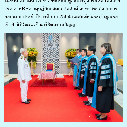
โดยปีนี้ สภามหาวิทยาลัยทักษิณ ทูลเกล้าทูลกระหม่อมถวาย
ปริญญาปรัชญาดุษฏีบัณฑิตกิตติมศักดิ์ สาขาวิชาศิลปะการ
ออกแบบ ประจำปีการศึกษา 2564 แด่สมเด็จพระเจ้าลูกเธอ
เจ้าฟ้าสิริวัณณวรี นารีรัตนราชกัญญา