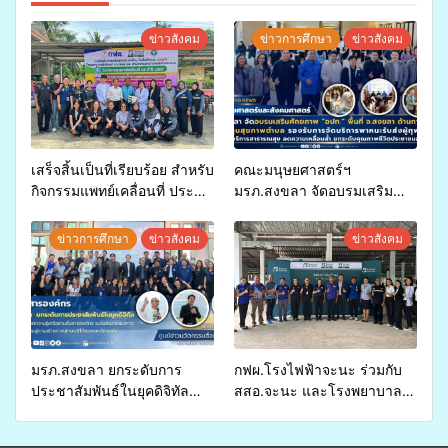
ข่าวสังคม
ข่าวการศึกษา
ข่าวสังคม
เสร็จสิ้นเป็นที่เรียบร้อย สำหรับ
คณะมนุษยศาสตร์ฯ
กิจกรรมแพทย์เคลื่อนที่ ประจำ
มรภ.สงขลา จัดอบรมเสริม
ปี 2569 เพื่อให้บริการด้าน
ศักยภาพ “อปท.” ด้านการเบิก
สุขภาพแก่ประชาชนในพื้นที่
จ่ายงบกองทุนสุขภาพตำบล
ข่าวการศึกษา
ข่าวสังคม
ข่าวสังคม
อำเภอจะนะ
รองรับการจัดบริการพาหนะรับ
ส่งผู้ทุพพลภาพเพื่อเข้ารับ
บริการสาธารณสุข ลดความ
เหลื่อมล้ำ ยกระดับคุณภาพ
ชีวิตประชาชนอย่างยั่งยืน
มรภ.สงขลา ยกระดับการ
กฟผ.โรงไฟฟ้าจะนะ ร่วมกับ
ประชาสัมพันธ์ในยุคดิจิทัล
สสอ.จะนะ และโรงพยาบาล
เปิดเวทีเสริมองค์ความรู้เครือ
ศิครินทร์ หาดใหญ่ จัดกิจกรรม
ข่ายสื่อสารองค์กร ระดมสมอง
แพทย์เคลื่อนที่ ประจำปี 2569