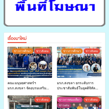
เรื่องมาใหม่
ข่าวการศึกษา
ข่าวสังคม
ข่าวการศึกษา
ข่าวสังคม
คณะมนุษยศาสตร์ฯ
มรภ.สงขลา ยกระดับการ
มรภ.สงขลา จัดอบรมเสริม
ประชาสัมพันธ์ในยุคดิจิทัล
ศักยภาพ “อปท.” ด้านการเบิก
เปิดเวทีเสริมองค์ความรู้เครือ
จ่ายงบกองทุนสุขภาพตำบล
ข่ายสื่อสารองค์กร ระดมสมอง
ข่าวสังคม
ข่าวการท่องเที่ยว
ข่าวสังคม
รองรับการจัดบริการพาหนะรับ
วางแนวทางการทำงาน ปูทาง
ข่าวเด่น
ส่งผู้ทุพพลภาพเพื่อเข้ารับ
สู่การสร้างภาพลักษณ์ที่ดีของ