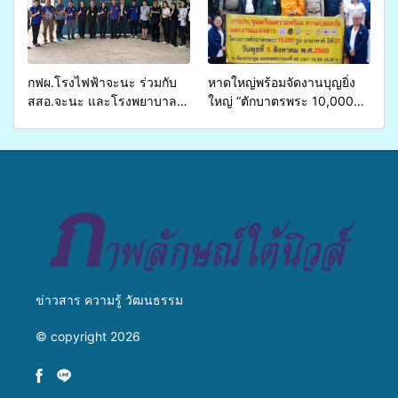
บริการสาธารณสุข ลดความ
มหาวิทยาลัย
เหลื่อมล้ำ ยกระดับคุณภาพ
ชีวิตประชาชนอย่างยั่งยืน
กฟผ.โรงไฟฟ้าจะนะ ร่วมกับ
หาดใหญ่พร้อมจัดงานบุญยิ่ง
สสอ.จะนะ และโรงพยาบาล
ใหญ่ “ตักบาตรพระ 10,000
ศิครินทร์ หาดใหญ่ จัดกิจกรรม
รูป นานาชาติ เพื่อแม่…เพื่อ
แพทย์เคลื่อนที่ ประจำปี 2569
พ่อ” ปีที่ 23 รวมพลัง
พุทธศาสนิกชน 4 ประเทศ
สืบสานประเพณีแห่งศรัทธา
ข่าวสาร ความรู้ วัฒนธรรม
© copyright 2026