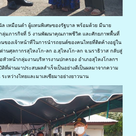
ำนัล เหมือนดำ ผู้แทนพิเศษของรัฐบาล พร้อมด้วย มีนาย
กลุ่มภารกิจที่ 5 งานพัฒนาคุณภาพชีวิต และศักยภาพพื้นที่
งานของเจ้าหน้าที่ในการนำรถยนต์ของคนไทยที่ติดค้างอยู่ใน
่านศุลกากรสุไหงโก-ลก อ.สุไหงโก-ลก จ.นราธิวาส กลับสู่
ำเภอหัวหน้ากลุ่มงานบริหารงานปกครอง อำเภอสุไหงโกลกฯ
ปฏิบัติที่ผ่านมาประสบผลสำเร็จเป็นอย่างดีเป็นผลมาจากความ
งถิ่น ระหว่างไทยและมาเลเซียมาอย่างยาวนาน