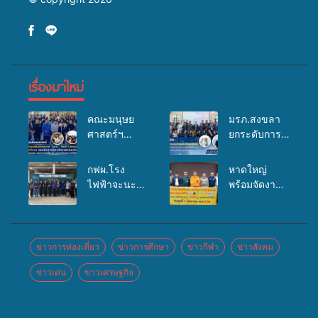
เรื่องมาใหม่
คณะมนุษย
มรภ.สงขลา
ศาสตร์ฯ
ยกระดับการ
มรภ.สงขลา
ประชาสัมพันธ์
จัดอบรมเสริม
ในยุคดิจิทัล
กฟผ.โรง
หาดใหญ่
ศักยภาพ
เปิดเวทีเสริม
ไฟฟ้าจะนะ
พร้อมจัดงาน
“อปท.” ด้าน
องค์ความรู้
ร่วมกับ
บุญยิ่งใหญ่
การเบิกจ่ายงบ
เครือข่าย
สสอ.จะนะ
“ตักบาตรพระ
กองทุน
สื่อสารองค์กร
และโรง
10,000 รูป
สุขภาพตำบล
ระดมสมอง
พยาบาลศิคริ
นานาชาติ
ข่าวการท่องเที่ยว
ข่าวการศึกษา
ข่าวกีฬา
ข่าวสังคม
รองรับการจัด
วางแนวทาง
นทร์ หาดใหญ่
เพื่อแม่…เพื่อ
บริการพาหนะ
การทำงาน ปู
ข่าวเด่น
ข่าวเศรษฐกิจ
จัดกิจกรรม
พ่อ” ปีที่ 23
รับส่งผู้
ทางสู่การ
แพทย์เคลื่อนที่
รวมพลัง
ทุพพลภาพเพื่อ
สร้างภาพ
ประจำปี
พุทธศาสนิกชน
เข้ารับบริการ
ลักษณ์ที่ดีของ