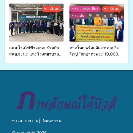
ศักยภาพ “อปท.” ด้านการเบิก
เปิดเวทีเสริมองค์ความรู้เครือ
จ่ายงบกองทุนสุขภาพตำบล
ข่ายสื่อสารองค์กร ระดมสมอง
ข่าวสังคม
ข่าวการท่องเที่ยว
ข่าวสังคม
รองรับการจัดบริการพาหนะรับ
วางแนวทางการทำงาน ปูทาง
ข่าวเด่น
ส่งผู้ทุพพลภาพเพื่อเข้ารับ
สู่การสร้างภาพลักษณ์ที่ดีของ
บริการสาธารณสุข ลดความ
มหาวิทยาลัย
เหลื่อมล้ำ ยกระดับคุณภาพ
ชีวิตประชาชนอย่างยั่งยืน
กฟผ.โรงไฟฟ้าจะนะ ร่วมกับ
หาดใหญ่พร้อมจัดงานบุญยิ่ง
สสอ.จะนะ และโรงพยาบาล
ใหญ่ “ตักบาตรพระ 10,000
ศิครินทร์ หาดใหญ่ จัดกิจกรรม
รูป นานาชาติ เพื่อแม่…เพื่อ
แพทย์เคลื่อนที่ ประจำปี 2569
พ่อ” ปีที่ 23 รวมพลัง
พุทธศาสนิกชน 4 ประเทศ
สืบสานประเพณีแห่งศรัทธา
ข่าวสาร ความรู้ วัฒนธรรม
© copyright 2026