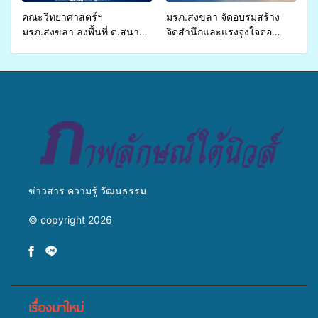
คณะวิทยาศาสตร์ฯ
มรภ.สงขลา จัดอบรมสร้าง
มรภ.สงขลา ลงพื้นที่ ต.สนาม
จิตสำนึกและแรงจูงใจต่อ
ชัย อ.สทิงพระ จัดอบรม “การ
การเตรียมรับมือการ
เพาะเลี้ยงแหนแดงเป็นอาหาร
เปลี่ยนแปลงสภาพภูมิอากาศ
สัตว์” ทดแทนการใช้ปุ๋ยเคมี
ถ่ายทอดองค์ความรู้ ปลูกฝัง
เพิ่มประสิทธิภาพการผลิต ต่อย
วัฒนธรรมใส่ใจสิ่งแวดล้อม
อดสู่อาชีพเสริมในอนาคต
ข่าวสาร ความรู้ วัฒนธรรม
© copyright 2026
เรื่องมาใหม่