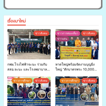
เรื่องมาใหม่
ข่าวสังคม
ข่าวการท่องเที่ยว
ข่าวสังคม
ข่าวเด่น
กฟผ.โรงไฟฟ้าจะนะ ร่วมกับ
หาดใหญ่พร้อมจัดงานบุญยิ่ง
สสอ.จะนะ และโรงพยาบาล
ใหญ่ “ตักบาตรพระ 10,000
ศิครินทร์ หาดใหญ่ จัดกิจกรรม
รูป นานาชาติ เพื่อแม่…เพื่อ
แพทย์เคลื่อนที่ ประจำปี 2569
พ่อ” ปีที่ 23 รวมพลัง
ข่าวการศึกษา
ข่าวสังคม
ข่าวการศึกษา
ข่าวสังคม
พุทธศาสนิกชน 4 ประเทศ
สืบสานประเพณีแห่งศรัทธา