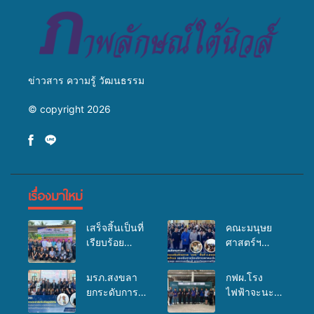
ข่าวสาร ความรู้ วัฒนธรรม
© copyright 2026
เรื่องมาใหม่
เสร็จสิ้นเป็นที่
คณะมนุษย
เรียบร้อย
ศาสตร์ฯ
สำหรับ
มรภ.สงขลา
กิจกรรมแพทย์
จัดอบรมเสริม
มรภ.สงขลา
กฟผ.โรง
เคลื่อนที่
ศักยภาพ
ยกระดับการ
ไฟฟ้าจะนะ
ประจำปี
“อปท.” ด้าน
ประชาสัมพันธ์
ร่วมกับ