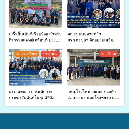
เสร็จสิ้นเป็นที่เรียบร้อย สำหรับ
คณะมนุษยศาสตร์ฯ
กิจกรรมแพทย์เคลื่อนที่ ประจำ
มรภ.สงขลา จัดอบรมเสริม
ปี 2569 เพื่อให้บริการด้าน
ศักยภาพ “อปท.” ด้านการเบิก
สุขภาพแก่ประชาชนในพื้นที่
จ่ายงบกองทุนสุขภาพตำบล
ข่าวการศึกษา
ข่าวสังคม
ข่าวสังคม
อำเภอจะนะ
รองรับการจัดบริการพาหนะรับ
ส่งผู้ทุพพลภาพเพื่อเข้ารับ
บริการสาธารณสุข ลดความ
เหลื่อมล้ำ ยกระดับคุณภาพ
ชีวิตประชาชนอย่างยั่งยืน
มรภ.สงขลา ยกระดับการ
กฟผ.โรงไฟฟ้าจะนะ ร่วมกับ
ประชาสัมพันธ์ในยุคดิจิทัล
สสอ.จะนะ และโรงพยาบาล
เปิดเวทีเสริมองค์ความรู้เครือ
ศิครินทร์ หาดใหญ่ จัดกิจกรรม
ข่ายสื่อสารองค์กร ระดมสมอง
แพทย์เคลื่อนที่ ประจำปี 2569
วางแนวทางการทำงาน ปูทาง
สู่การสร้างภาพลักษณ์ที่ดีของ
มหาวิทยาลัย