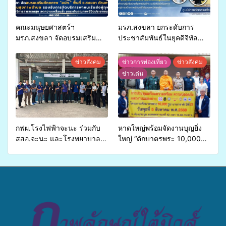
คณะมนุษยศาสตร์ฯ
มรภ.สงขลา ยกระดับการ
มรภ.สงขลา จัดอบรมเสริม
ประชาสัมพันธ์ในยุคดิจิทัล
ศักยภาพ “อปท.” ด้านการเบิก
เปิดเวทีเสริมองค์ความรู้เครือ
จ่ายงบกองทุนสุขภาพตำบล
ข่ายสื่อสารองค์กร ระดมสมอง
ข่าวสังคม
ข่าวการท่องเที่ยว
ข่าวสังคม
รองรับการจัดบริการพาหนะรับ
วางแนวทางการทำงาน ปูทาง
ข่าวเด่น
ส่งผู้ทุพพลภาพเพื่อเข้ารับ
สู่การสร้างภาพลักษณ์ที่ดีของ
บริการสาธารณสุข ลดความ
มหาวิทยาลัย
เหลื่อมล้ำ ยกระดับคุณภาพ
ชีวิตประชาชนอย่างยั่งยืน
กฟผ.โรงไฟฟ้าจะนะ ร่วมกับ
หาดใหญ่พร้อมจัดงานบุญยิ่ง
สสอ.จะนะ และโรงพยาบาล
ใหญ่ “ตักบาตรพระ 10,000
ศิครินทร์ หาดใหญ่ จัดกิจกรรม
รูป นานาชาติ เพื่อแม่…เพื่อ
แพทย์เคลื่อนที่ ประจำปี 2569
พ่อ” ปีที่ 23 รวมพลัง
พุทธศาสนิกชน 4 ประเทศ
สืบสานประเพณีแห่งศรัทธา