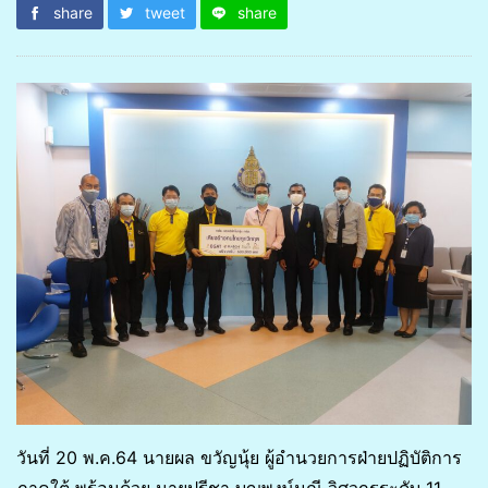
share
tweet
share
วันที่ 20 พ.ค.64 นายผล ขวัญนุ้ย ผู้อำนวยการฝ่ายปฏิบัติการ
ภาคใต้ พร้อมด้วย นายปรีชา บุญพงษ์มณี วิศวกรระดับ 11