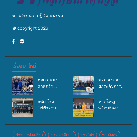
ข่าวสาร ความรู้ วัฒนธรรม
© copyright 2026
เรื่องมาใหม่
คณะมนุษย
มรภ.สงขลา
ศาสตร์ฯ
ยกระดับการ
มรภ.สงขลา
ประชาสัมพันธ์
จัดอบรมเสริม
ในยุคดิจิทัล
กฟผ.โรง
หาดใหญ่
ศักยภาพ
เปิดเวทีเสริม
ไฟฟ้าจะนะ
พร้อมจัดงาน
“อปท.” ด้าน
องค์ความรู้
ร่วมกับ
บุญยิ่งใหญ่
การเบิกจ่ายงบ
เครือข่าย
สสอ.จะนะ
“ตักบาตรพระ
กองทุน
สื่อสารองค์กร
และโรง
10,000 รูป
สุขภาพตำบล
ระดมสมอง
พยาบาลศิคริ
นานาชาติ
ข่าวการท่องเที่ยว
ข่าวการศึกษา
ข่าวกีฬา
ข่าวสังคม