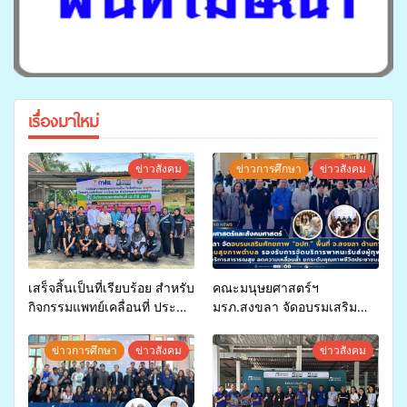
เรื่องมาใหม่
ข่าวสังคม
ข่าวการศึกษา
ข่าวสังคม
เสร็จสิ้นเป็นที่เรียบร้อย สำหรับ
คณะมนุษยศาสตร์ฯ
กิจกรรมแพทย์เคลื่อนที่ ประจำ
มรภ.สงขลา จัดอบรมเสริม
ปี 2569 เพื่อให้บริการด้าน
ศักยภาพ “อปท.” ด้านการเบิก
สุขภาพแก่ประชาชนในพื้นที่
จ่ายงบกองทุนสุขภาพตำบล
ข่าวการศึกษา
ข่าวสังคม
ข่าวสังคม
อำเภอจะนะ
รองรับการจัดบริการพาหนะรับ
ส่งผู้ทุพพลภาพเพื่อเข้ารับ
บริการสาธารณสุข ลดความ