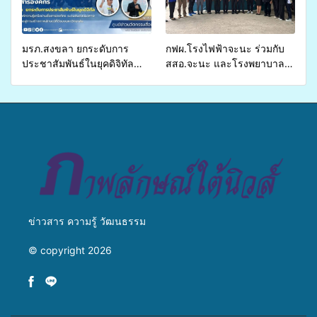
เหลื่อมล้ำ ยกระดับคุณภาพ
ชีวิตประชาชนอย่างยั่งยืน
มรภ.สงขลา ยกระดับการ
กฟผ.โรงไฟฟ้าจะนะ ร่วมกับ
ประชาสัมพันธ์ในยุคดิจิทัล
สสอ.จะนะ และโรงพยาบาล
เปิดเวทีเสริมองค์ความรู้เครือ
ศิครินทร์ หาดใหญ่ จัดกิจกรรม
ข่ายสื่อสารองค์กร ระดมสมอง
แพทย์เคลื่อนที่ ประจำปี 2569
วางแนวทางการทำงาน ปูทาง
สู่การสร้างภาพลักษณ์ที่ดีของ
มหาวิทยาลัย
ข่าวสาร ความรู้ วัฒนธรรม
© copyright 2026