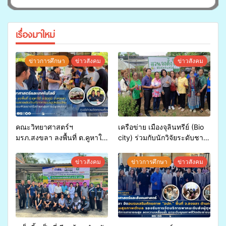
เรื่องมาใหม่
ข่าวการศึกษา
ข่าวสังคม
ข่าวสังคม
คณะวิทยาศาสตร์ฯ
เครือข่าย เมืองจุลินทรีย์ (Bio
มรภ.สงขลา ลงพื้นที่ ต.คูหาใต้
city) ร่วมกับนักวิจัยระดับชาติ
อ.รัตภูมิ ร่วมสาธิตและแสดง
ขยายความรู้สู่ชุมชน”การใช้
ผลิตภัณฑ์จากการแปรรูป
ประโยชน์จากสาหร่ายและ
ข่าวสังคม
ข่าวการศึกษา
ข่าวสังคม
หม่อนไหม ภายใต้กิจกรรม
เห็ดไมคอร์ไรซาสำหรับปลูกไม้
พัฒนาเครือข่ายกลุ่มการปลูก
มีค่า-พืชเศรษฐกิจ”
หม่อน