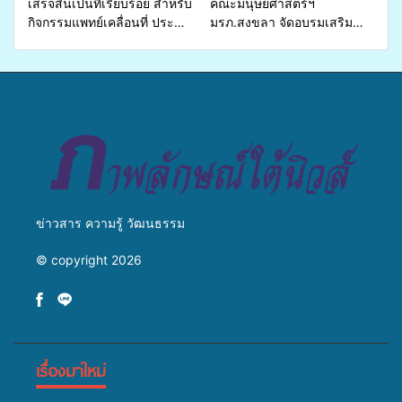
เสร็จสิ้นเป็นที่เรียบร้อย สำหรับ
คณะมนุษยศาสตร์ฯ
กิจกรรมแพทย์เคลื่อนที่ ประจำ
มรภ.สงขลา จัดอบรมเสริม
ปี 2569 เพื่อให้บริการด้าน
ศักยภาพ “อปท.” ด้านการเบิก
สุขภาพแก่ประชาชนในพื้นที่
จ่ายงบกองทุนสุขภาพตำบล
อำเภอจะนะ
รองรับการจัดบริการพาหนะรับ
ส่งผู้ทุพพลภาพเพื่อเข้ารับ
บริการสาธารณสุข ลดความ
เหลื่อมล้ำ ยกระดับคุณภาพ
ชีวิตประชาชนอย่างยั่งยืน
ข่าวสาร ความรู้ วัฒนธรรม
© copyright 2026
เรื่องมาใหม่