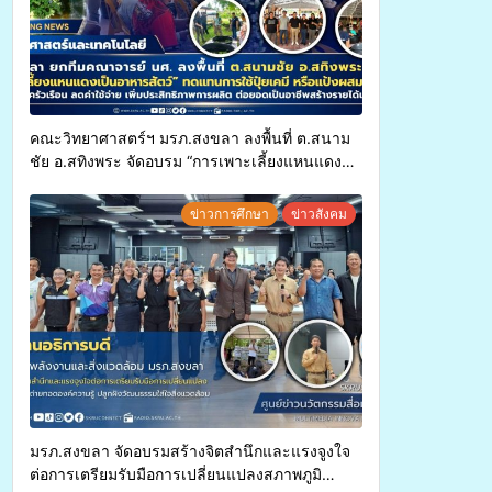
คณะวิทยาศาสตร์ฯ มรภ.สงขลา ลงพื้นที่ ต.สนาม
ชัย อ.สทิงพระ จัดอบรม “การเพาะเลี้ยงแหนแดง
เป็นอาหารสัตว์” ทดแทนการใช้ปุ๋ยเคมี เพิ่ม
ประสิทธิภาพการผลิต ต่อยอดสู่อาชีพเสริมใน
ข่าวการศึกษา
ข่าวสังคม
อนาคต
มรภ.สงขลา จัดอบรมสร้างจิตสำนึกและแรงจูงใจ
ต่อการเตรียมรับมือการเปลี่ยนแปลงสภาพภูมิ