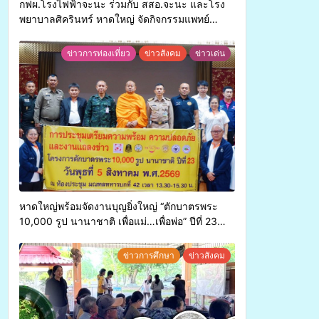
กฟผ.โรงไฟฟ้าจะนะ ร่วมกับ สสอ.จะนะ และโรง
พยาบาลศิครินทร์ หาดใหญ่ จัดกิจกรรมแพทย์
เคลื่อนที่ ประจำปี 2569
ข่าวการท่องเที่ยว
ข่าวสังคม
ข่าวเด่น
หาดใหญ่พร้อมจัดงานบุญยิ่งใหญ่ “ตักบาตรพระ
10,000 รูป นานาชาติ เพื่อแม่…เพื่อพ่อ” ปีที่ 23
รวมพลังพุทธศาสนิกชน 4 ประเทศ สืบสาน
ประเพณีแห่งศรัทธา
ข่าวการศึกษา
ข่าวสังคม