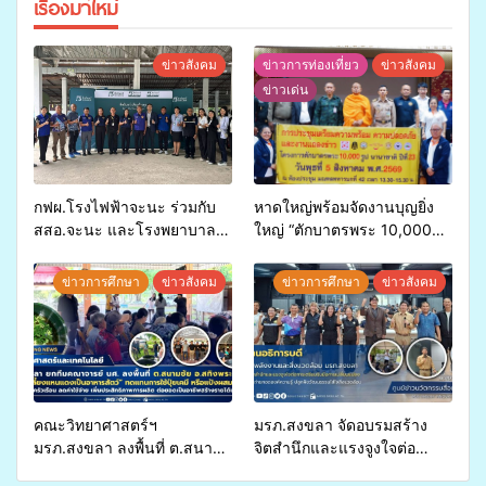
เรื่องมาใหม่
ข่าวสังคม
ข่าวการท่องเที่ยว
ข่าวสังคม
ข่าวเด่น
กฟผ.โรงไฟฟ้าจะนะ ร่วมกับ
หาดใหญ่พร้อมจัดงานบุญยิ่ง
สสอ.จะนะ และโรงพยาบาล
ใหญ่ “ตักบาตรพระ 10,000
ศิครินทร์ หาดใหญ่ จัดกิจกรรม
รูป นานาชาติ เพื่อแม่…เพื่อ
แพทย์เคลื่อนที่ ประจำปี 2569
พ่อ” ปีที่ 23 รวมพลัง
ข่าวการศึกษา
ข่าวสังคม
ข่าวการศึกษา
ข่าวสังคม
พุทธศาสนิกชน 4 ประเทศ
สืบสานประเพณีแห่งศรัทธา
คณะวิทยาศาสตร์ฯ
มรภ.สงขลา จัดอบรมสร้าง
มรภ.สงขลา ลงพื้นที่ ต.สนาม
จิตสำนึกและแรงจูงใจต่อ
ชัย อ.สทิงพระ จัดอบรม “การ
การเตรียมรับมือการ