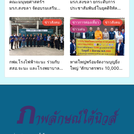
คณะมนุษยศาสตร์ฯ
มรภ.สงขลา ยกระดับการ
มรภ.สงขลา จัดอบรมเสริม
ประชาสัมพันธ์ในยุคดิจิทัล
ศักยภาพ “อปท.” ด้านการเบิก
เปิดเวทีเสริมองค์ความรู้เครือ
จ่ายงบกองทุนสุขภาพตำบล
ข่ายสื่อสารองค์กร ระดมสมอง
ข่าวสังคม
ข่าวการท่องเที่ยว
ข่าวสังคม
รองรับการจัดบริการพาหนะรับ
วางแนวทางการทำงาน ปูทาง
ข่าวเด่น
ส่งผู้ทุพพลภาพเพื่อเข้ารับ
สู่การสร้างภาพลักษณ์ที่ดีของ
บริการสาธารณสุข ลดความ
มหาวิทยาลัย
เหลื่อมล้ำ ยกระดับคุณภาพ
ชีวิตประชาชนอย่างยั่งยืน
กฟผ.โรงไฟฟ้าจะนะ ร่วมกับ
หาดใหญ่พร้อมจัดงานบุญยิ่ง
สสอ.จะนะ และโรงพยาบาล
ใหญ่ “ตักบาตรพระ 10,000
ศิครินทร์ หาดใหญ่ จัดกิจกรรม
รูป นานาชาติ เพื่อแม่…เพื่อ
แพทย์เคลื่อนที่ ประจำปี 2569
พ่อ” ปีที่ 23 รวมพลัง
พุทธศาสนิกชน 4 ประเทศ
สืบสานประเพณีแห่งศรัทธา