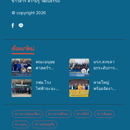
ข่าวสาร ความรู้ วัฒนธรรม
© copyright 2026
เรื่องมาใหม่
คณะมนุษย
มรภ.สงขลา
ศาสตร์ฯ
ยกระดับการ
มรภ.สงขลา
ประชาสัมพันธ์
จัดอบรมเสริม
ในยุคดิจิทัล
กฟผ.โรง
หาดใหญ่
ศักยภาพ
เปิดเวทีเสริม
ไฟฟ้าจะนะ
พร้อมจัดงาน
“อปท.” ด้าน
องค์ความรู้
ร่วมกับ
บุญยิ่งใหญ่
การเบิกจ่ายงบ
เครือข่าย
สสอ.จะนะ
“ตักบาตรพระ
กองทุน
สื่อสารองค์กร
และโรง
10,000 รูป
สุขภาพตำบล
ระดมสมอง
พยาบาลศิคริ
นานาชาติ
ข่าวการท่องเที่ยว
ข่าวการศึกษา
ข่าวกีฬา
ข่าวสังคม
รองรับการจัด
วางแนวทาง
นทร์ หาดใหญ่
เพื่อแม่…เพื่อ
บริการพาหนะ
การทำงาน ปู
ข่าวเด่น
ข่าวเศรษฐกิจ
จัดกิจกรรม
พ่อ” ปีที่ 23
รับส่งผู้
ทางสู่การ