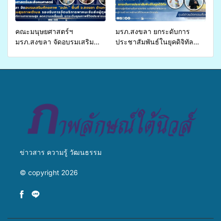
คณะมนุษยศาสตร์ฯ
มรภ.สงขลา ยกระดับการ
มรภ.สงขลา จัดอบรมเสริม
ประชาสัมพันธ์ในยุคดิจิทัล
ศักยภาพ “อปท.” ด้านการเบิก
เปิดเวทีเสริมองค์ความรู้เครือ
จ่ายงบกองทุนสุขภาพตำบล
ข่ายสื่อสารองค์กร ระดมสมอง
รองรับการจัดบริการพาหนะรับ
วางแนวทางการทำงาน ปูทาง
ส่งผู้ทุพพลภาพเพื่อเข้ารับ
สู่การสร้างภาพลักษณ์ที่ดีของ
บริการสาธารณสุข ลดความ
มหาวิทยาลัย
เหลื่อมล้ำ ยกระดับคุณภาพ
ชีวิตประชาชนอย่างยั่งยืน
ข่าวสาร ความรู้ วัฒนธรรม
© copyright 2026