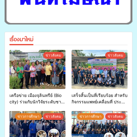
เรื่องมาใหม่
ข่าวสังคม
ข่าวสังคม
เครือข่าย เมืองจุลินทรีย์ (Bio
เสร็จสิ้นเป็นที่เรียบร้อย สำหรับ
city) ร่วมกับนักวิจัยระดับชาติ
กิจกรรมแพทย์เคลื่อนที่ ประจำ
ขยายความรู้สู่ชุมชน”การใช้
ปี 2569 เพื่อให้บริการด้าน
ประโยชน์จากสาหร่ายและ
สุขภาพแก่ประชาชนในพื้นที่
ข่าวการศึกษา
ข่าวสังคม
ข่าวการศึกษา
ข่าวสังคม
เห็ดไมคอร์ไรซาสำหรับปลูกไม้
อำเภอจะนะ
มีค่า-พืชเศรษฐกิจ”