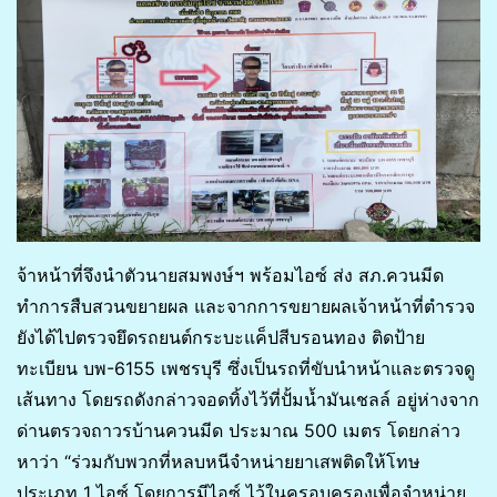
จ้าหน้าที่จึงนำตัวนายสมพงษ์ฯ พร้อมไอซ์ ส่ง สภ.ควนมีด
ทำการสืบสวนขยายผล และจากการขยายผลเจ้าหน้าที่ตำรวจ
ยังได้ไปตรวจยึดรถยนต์กระบะแค็ปสีบรอนทอง ติดป้าย
ทะเบียน บพ-6155 เพชรบุรี ซึ่งเป็นรถที่ขับนำหน้าและตรวจดู
เส้นทาง โดยรถดังกล่าวจอดทิ้งไว้ที่ปั้มน้ำมันเชลล์ อยู่ห่างจาก
ด่านตรวจถาวรบ้านควนมีด ประมาณ 500 เมตร โดยกล่าว
หาว่า “ร่วมกับพวกที่หลบหนีจำหน่ายยาเสพติดให้โทษ
ประเภท 1 ไอซ์ โดยการมีไอซ์ ไว้ในครอบครองเพื่อจำหน่าย