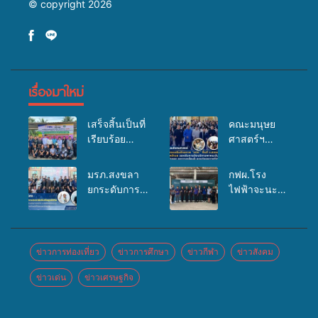
© copyright 2026
เรื่องมาใหม่
เสร็จสิ้นเป็นที่
คณะมนุษย
เรียบร้อย
ศาสตร์ฯ
สำหรับ
มรภ.สงขลา
กิจกรรมแพทย์
จัดอบรมเสริม
มรภ.สงขลา
กฟผ.โรง
เคลื่อนที่
ศักยภาพ
ยกระดับการ
ไฟฟ้าจะนะ
ประจำปี
“อปท.” ด้าน
ประชาสัมพันธ์
ร่วมกับ
2569 เพื่อให้
การเบิกจ่ายงบ
ในยุคดิจิทัล
สสอ.จะนะ
บริการด้าน
กองทุน
เปิดเวทีเสริม
และโรง
สุขภาพแก่
สุขภาพตำบล
องค์ความรู้
พยาบาลศิคริ
ข่าวการท่องเที่ยว
ข่าวการศึกษา
ข่าวกีฬา
ข่าวสังคม
ประชาชนใน
รองรับการจัด
เครือข่าย
นทร์ หาดใหญ่
พื้นที่อำเภอ
บริการพาหนะ
ข่าวเด่น
ข่าวเศรษฐกิจ
สื่อสารองค์กร
จัดกิจกรรม
จะนะ
รับส่งผู้
ระดมสมอง
แพทย์เคลื่อนที่
ทุพพลภาพเพื่อ
วางแนวทาง
ประจำปี
เข้ารับบริการ