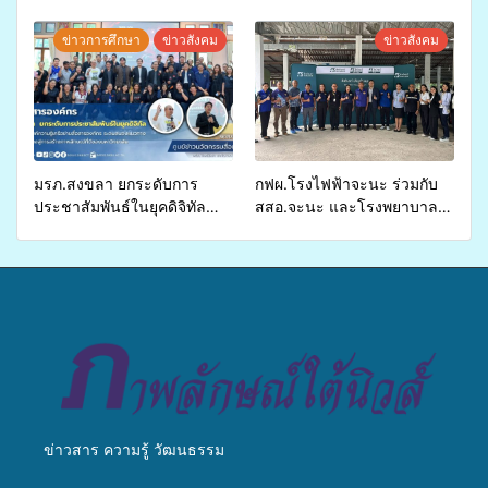
ปี 2569 เพื่อให้บริการด้าน
ศักยภาพ “อปท.” ด้านการเบิก
สุขภาพแก่ประชาชนในพื้นที่
จ่ายงบกองทุนสุขภาพตำบล
ข่าวการศึกษา
ข่าวสังคม
ข่าวสังคม
อำเภอจะนะ
รองรับการจัดบริการพาหนะรับ
ส่งผู้ทุพพลภาพเพื่อเข้ารับ
บริการสาธารณสุข ลดความ
เหลื่อมล้ำ ยกระดับคุณภาพ
ชีวิตประชาชนอย่างยั่งยืน
มรภ.สงขลา ยกระดับการ
กฟผ.โรงไฟฟ้าจะนะ ร่วมกับ
ประชาสัมพันธ์ในยุคดิจิทัล
สสอ.จะนะ และโรงพยาบาล
เปิดเวทีเสริมองค์ความรู้เครือ
ศิครินทร์ หาดใหญ่ จัดกิจกรรม
ข่ายสื่อสารองค์กร ระดมสมอง
แพทย์เคลื่อนที่ ประจำปี 2569
วางแนวทางการทำงาน ปูทาง
สู่การสร้างภาพลักษณ์ที่ดีของ
มหาวิทยาลัย
ข่าวสาร ความรู้ วัฒนธรรม