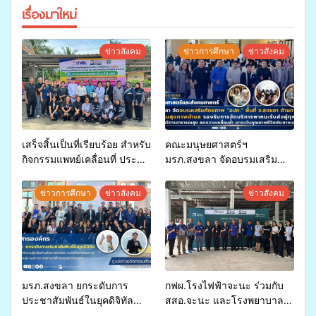
เรื่องมาใหม่
ข่าวสังคม
ข่าวการศึกษา
ข่าวสังคม
เสร็จสิ้นเป็นที่เรียบร้อย สำหรับ
คณะมนุษยศาสตร์ฯ
กิจกรรมแพทย์เคลื่อนที่ ประจำ
มรภ.สงขลา จัดอบรมเสริม
ปี 2569 เพื่อให้บริการด้าน
ศักยภาพ “อปท.” ด้านการเบิก
สุขภาพแก่ประชาชนในพื้นที่
จ่ายงบกองทุนสุขภาพตำบล
ข่าวการศึกษา
ข่าวสังคม
ข่าวสังคม
อำเภอจะนะ
รองรับการจัดบริการพาหนะรับ
ส่งผู้ทุพพลภาพเพื่อเข้ารับ
บริการสาธารณสุข ลดความ
เหลื่อมล้ำ ยกระดับคุณภาพ
ชีวิตประชาชนอย่างยั่งยืน
มรภ.สงขลา ยกระดับการ
กฟผ.โรงไฟฟ้าจะนะ ร่วมกับ
ประชาสัมพันธ์ในยุคดิจิทัล
สสอ.จะนะ และโรงพยาบาล
เปิดเวทีเสริมองค์ความรู้เครือ
ศิครินทร์ หาดใหญ่ จัดกิจกรรม