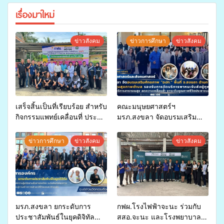
เรื่องมาใหม่
ข่าวสังคม
ข่าวการศึกษา
ข่าวสังคม
เสร็จสิ้นเป็นที่เรียบร้อย สำหรับ
คณะมนุษยศาสตร์ฯ
กิจกรรมแพทย์เคลื่อนที่ ประจำ
มรภ.สงขลา จัดอบรมเสริม
ปี 2569 เพื่อให้บริการด้าน
ศักยภาพ “อปท.” ด้านการเบิก
สุขภาพแก่ประชาชนในพื้นที่
จ่ายงบกองทุนสุขภาพตำบล
ข่าวการศึกษา
ข่าวสังคม
ข่าวสังคม
อำเภอจะนะ
รองรับการจัดบริการพาหนะรับ
ส่งผู้ทุพพลภาพเพื่อเข้ารับ
บริการสาธารณสุข ลดความ
เหลื่อมล้ำ ยกระดับคุณภาพ
ชีวิตประชาชนอย่างยั่งยืน
มรภ.สงขลา ยกระดับการ
กฟผ.โรงไฟฟ้าจะนะ ร่วมกับ
ประชาสัมพันธ์ในยุคดิจิทัล
สสอ.จะนะ และโรงพยาบาล