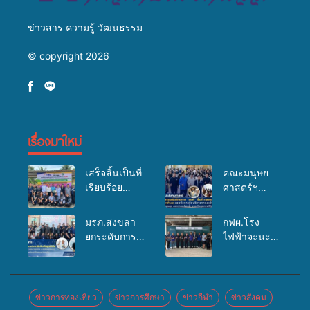
ข่าวสาร ความรู้ วัฒนธรรม
© copyright 2026
เรื่องมาใหม่
เสร็จสิ้นเป็นที่
คณะมนุษย
เรียบร้อย
ศาสตร์ฯ
สำหรับ
มรภ.สงขลา
กิจกรรมแพทย์
จัดอบรมเสริม
มรภ.สงขลา
กฟผ.โรง
เคลื่อนที่
ศักยภาพ
ยกระดับการ
ไฟฟ้าจะนะ
ประจำปี
“อปท.” ด้าน
ประชาสัมพันธ์
ร่วมกับ
2569 เพื่อให้
การเบิกจ่ายงบ
ในยุคดิจิทัล
สสอ.จะนะ
บริการด้าน
กองทุน
เปิดเวทีเสริม
และโรง
สุขภาพแก่
สุขภาพตำบล
องค์ความรู้
พยาบาลศิคริ
ข่าวการท่องเที่ยว
ข่าวการศึกษา
ข่าวกีฬา
ข่าวสังคม
ประชาชนใน
รองรับการจัด
เครือข่าย
นทร์ หาดใหญ่