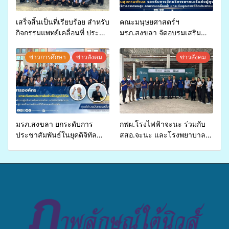
เสร็จสิ้นเป็นที่เรียบร้อย สำหรับ
คณะมนุษยศาสตร์ฯ
กิจกรรมแพทย์เคลื่อนที่ ประจำ
มรภ.สงขลา จัดอบรมเสริม
ปี 2569 เพื่อให้บริการด้าน
ศักยภาพ “อปท.” ด้านการเบิก
สุขภาพแก่ประชาชนในพื้นที่
จ่ายงบกองทุนสุขภาพตำบล
ข่าวการศึกษา
ข่าวสังคม
ข่าวสังคม
อำเภอจะนะ
รองรับการจัดบริการพาหนะรับ
ส่งผู้ทุพพลภาพเพื่อเข้ารับ
บริการสาธารณสุข ลดความ
เหลื่อมล้ำ ยกระดับคุณภาพ
ชีวิตประชาชนอย่างยั่งยืน
มรภ.สงขลา ยกระดับการ
กฟผ.โรงไฟฟ้าจะนะ ร่วมกับ
ประชาสัมพันธ์ในยุคดิจิทัล
สสอ.จะนะ และโรงพยาบาล
เปิดเวทีเสริมองค์ความรู้เครือ
ศิครินทร์ หาดใหญ่ จัดกิจกรรม
ข่ายสื่อสารองค์กร ระดมสมอง
แพทย์เคลื่อนที่ ประจำปี 2569
วางแนวทางการทำงาน ปูทาง
สู่การสร้างภาพลักษณ์ที่ดีของ
มหาวิทยาลัย