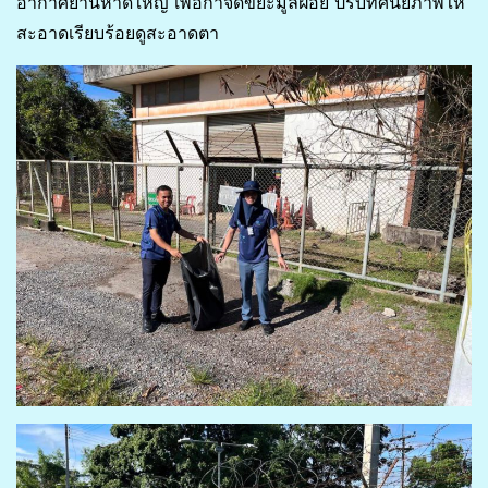
อากาศยานหาดใหญ่ เพื่อกำจัดขยะมูลฝอย ปรับทัศนียภาพให้
สะอาดเรียบร้อยดูสะอาดตา