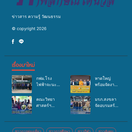
ข่าวสาร ความรู้ วัฒนธรรม
© copyright 2026
เรื่องมาใหม่
กฟผ.โรง
หาดใหญ่
ไฟฟ้าจะนะ
พร้อมจัดงาน
ร่วมกับ
บุญยิ่งใหญ่
สสอ.จะนะ
“ตักบาตรพระ
คณะวิทยา
มรภ.สงขลา
และโรง
10,000 รูป
ศาสตร์ฯ
จัดอบรมสร้าง
พยาบาลศิคริ
นานาชาติ
มรภ.สงขลา
จิตสำนึกและ
นทร์ หาดใหญ่
เพื่อแม่…เพื่อ
ลงพื้นที่
แรงจูงใจต่อ
จัดกิจกรรม
พ่อ” ปีที่ 23
ต.สนามชัย
การเตรียม
แพทย์เคลื่อนที่
รวมพลัง
อ.สทิงพระ จัด
รับมือการ
ข่าวการท่องเที่ยว
ข่าวการศึกษา
ข่าวกีฬา
ข่าวสังคม