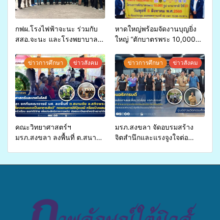
กฟผ.โรงไฟฟ้าจะนะ ร่วมกับ
หาดใหญ่พร้อมจัดงานบุญยิ่ง
สสอ.จะนะ และโรงพยาบาล
ใหญ่ “ตักบาตรพระ 10,000
ศิครินทร์ หาดใหญ่ จัดกิจกรรม
รูป นานาชาติ เพื่อแม่…เพื่อ
แพทย์เคลื่อนที่ ประจำปี 2569
พ่อ” ปีที่ 23 รวมพลัง
ข่าวการศึกษา
ข่าวสังคม
ข่าวการศึกษา
ข่าวสังคม
พุทธศาสนิกชน 4 ประเทศ
สืบสานประเพณีแห่งศรัทธา
คณะวิทยาศาสตร์ฯ
มรภ.สงขลา จัดอบรมสร้าง
มรภ.สงขลา ลงพื้นที่ ต.สนาม
จิตสำนึกและแรงจูงใจต่อ
ชัย อ.สทิงพระ จัดอบรม “การ
การเตรียมรับมือการ
เพาะเลี้ยงแหนแดงเป็นอาหาร
เปลี่ยนแปลงสภาพภูมิอากาศ
สัตว์” ทดแทนการใช้ปุ๋ยเคมี
ถ่ายทอดองค์ความรู้ ปลูกฝัง
เพิ่มประสิทธิภาพการผลิต ต่อย
วัฒนธรรมใส่ใจสิ่งแวดล้อม
อดสู่อาชีพเสริมในอนาคต