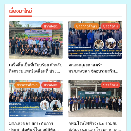
เรื่องมาใหม่
ข่าวสังคม
ข่าวการศึกษา
ข่าวสังคม
เสร็จสิ้นเป็นที่เรียบร้อย สำหรับ
คณะมนุษยศาสตร์ฯ
กิจกรรมแพทย์เคลื่อนที่ ประจำ
มรภ.สงขลา จัดอบรมเสริม
ปี 2569 เพื่อให้บริการด้าน
ศักยภาพ “อปท.” ด้านการเบิก
สุขภาพแก่ประชาชนในพื้นที่
จ่ายงบกองทุนสุขภาพตำบล
ข่าวการศึกษา
ข่าวสังคม
ข่าวสังคม
อำเภอจะนะ
รองรับการจัดบริการพาหนะรับ
ส่งผู้ทุพพลภาพเพื่อเข้ารับ
บริการสาธารณสุข ลดความ
เหลื่อมล้ำ ยกระดับคุณภาพ
ชีวิตประชาชนอย่างยั่งยืน
มรภ.สงขลา ยกระดับการ
กฟผ.โรงไฟฟ้าจะนะ ร่วมกับ
ประชาสัมพันธ์ในยุคดิจิทัล
สสอ.จะนะ และโรงพยาบาล