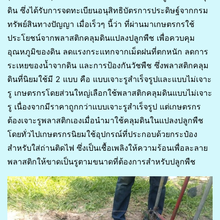
ดิน ซึ่งได้รับการจดทะเบียนอนุสิทธิบัตรการประดิษฐ์จากกรม
ทรัพย์สินทางปัญญา เมื่อเร็วๆ นี้ว่า ที่ผ่านมาเกษตรกรใช้
ประโยชน์จากพลาสติกคลุมดินแปลงปลูกพืช เพื่อควบคุม
อุณหภูมิของดิน ลดแรงกระแทกจากเม็ดฝนที่ตกหนัก ลดการ
ระเหยของน้ำจากดิน และการป้องกันวัชพืช ซึ่งพลาสติกคลุม
ดินที่นิยมใช้มี 2 แบบ คือ แบบเจาะรูสำเร็จรูปและแบบไม่เจาะ
รู เกษตรกรโดยส่วนใหญ่เลือกใช้พลาสติกคลุมดินแบบไม่เจาะ
รู เนื่องจากมีราคาถูกกว่าแบบเจาะรูสำเร็จรูป แต่เกษตรกร
ต้องเจาะรูพลาสติกเองเมื่อนำมาใช้คลุมดินในแปลงปลูกพืช
โดยทั่วไปเกษตรกรนิยมใช้อุปกรณ์ที่ประกอบด้วยกระป๋อง
สำหรับใส่ถ่านติดไฟ ซึ่งเป็นเชื้อเพลิงให้ความร้อนเพื่อละลาย
พลาสติกให้ขาดเป็นรูตามขนาดที่ต้องการสำหรับปลูกพืช