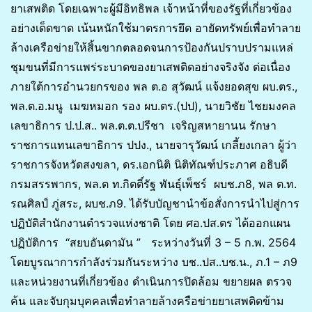
ยาเสพติด โดยเฉพาะผู้มีอิทธิพล เจ้าหน้าที่ของรัฐที่เกี่ยวข้อง
อย่างเด็ดขาด เน้นหนักใช้มาตรการยึด อายัดทรัพย์เพื่อทำลาย
ล้างเครือข่ายให้สิ้นขากตลอดจนการป้องกันปราบปรามแหล่
ชุมขนที่มีการแพร่ระบาดของยาเสพติดอย่างจริงจัง ต่อเนื่อง
ภายใต้การอำนวยกรของ พล ต.อ สุวัฒน์ แจ้งยอดสุข ผบ.ตร.,
พล.ต.อ.มนู เมฆหมอก รอง ผบ.ตร.(ปป), นายวิชัย ไชยมงคล
เลขาธิการ ป.ป.ส.. พล.ต.ต.ปรีชา เจริญสหายานน รักษา
ราชการแทนเลขาธิการ ปปง., นายจารุวัฒน์ เกลี้ยงเกลา ผู้ว่า
ราชการจังหวัดสงขลา, ดร.เอกนิติ นิติทัณฑ์ประภาศ อธิบดี
กรมสรรพากร, พล.ต ท.กิตติ์รัฐ พันธุ์เพ็ชร์ ผบช.ภ8, พล ต.ท.
รณศิลป์ ภู่สระ, ผบช.ภ9. ได้รับบัญชานำข้อสั่งการนำไปสู่การ
ปฏิบัติสำนักงานตำรวจแห่งชาติ โดย ศอ.ปส.ตร ได้ออกแผน
ปฏิบัติการ “สยบอันดามัน ” ระหว่างวันที่ 3 – 5 ก.พ. 2564
โดยบูรณาการกำลังร่วมกันระหว่าง บช..ปส..บช.น., ภ.1 – ภ9
และหน่วยงานที่เกี่ยวข้อง ดำเนินการปิดล้อม ขยายผล ตรวจ
ค้น และจับกุมบุคคลเพื่อทำลายล้างครือข่ายยาเสพติดข้าม