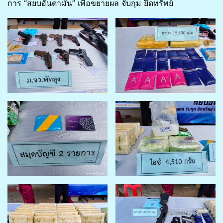
การ “สยบอันดามัน” เพื่อขยายผล จับกุม ยึดทรัพย์