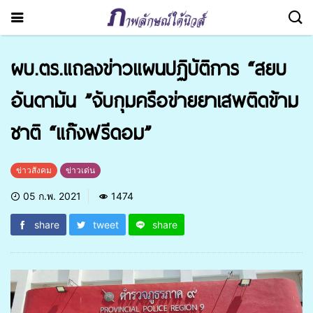
ผบ.ตร.แถลงข่าวแผนปฏิบัติการ “สยบ
อันดามัน ”จับกุมครือข่ายยาเสพติดข้าม
ชาติ “แก๊งฟรีดอม”
ข่าวสังคม
ข่าวเด่น
05 ก.พ. 2021
1474
share
tweet
share