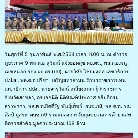
วันศุกร์ที่ 5 กุมภาพันธ์ พ.ศ.2564 เวลา 11.00 น. ณ ตำรวจ
ภูธรภาค 9 พล ต.อ สุวัฒน์ แจ้งยอดสุข ผบ.ตร., พล.ต.อ.มนู
เมฆหมอก รอง ผบ.ตร.(ปป), นายวิชัย ไชยมงคล เลขาธิการ
ป.ป.ส.. พล.ต.ต.ปรีชา เจริญสหายานน รักษาราชการแทน
เลขาธิการ ปปง., นายจารุวัฒน์ เกลี้ยงเกลา ผู้ว่าราชการ
จังหวัดสงขลา, ดร.เอกนิติ นิติทัณฑ์ประภาศ อธิบดีกรม
สรรพากร, พล.ต ท.กิตติ์รัฐ พันธุ์เพ็ชร์ ผบช.ภ8, พล ต.ท. รณ
ศิลป์ ภู่สระ, ผบช.ภ9 ร่วมแถลงการจับกุมขบวนการค้ายาเสพ
ติดรายสำคัญมูลค่าประมาณ 168 ล้าน