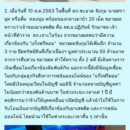
2. เมื่อวันที่ 10 ส.ค.2563 ในพื้นที่ สภ.ชะอวด จับกุม นายศรา
ยุท หรือตั้ม ทองนุ่น พร้อมของกลางยาบ้า 20 เม็ด ขยายผล
ทราบว่าเจ้าของยาเสพติด คือ สต.อ.ปฏิภัทธ์ รักษาชล เจ้า
หน้าที่ตำรวจ สภ.เจาะไอร้อง จากขยายผลพบว่ามีความ
เกี่ยวข้องกับ “แก็งพรีดอม” ขยายผลจับกุมได้เพิ่มอีก จำนวน
3 ราย ยึดทรัพย์สินที่เกี่ยวเนื่องฯ มูลค่าประมาณ 50 ล้านบาท
จากการสืบสวน ขยายผล ทำให้ทราบ ทั้ง 2 คดี มีเส้นทางการ
เงินเชื่อมโยงเกี่ยวข้องส้มพันธ์กัน นอกจากนี้ยังมีข้อมูลเชื่อม
โยงกับกลุ่มธุรกิจสีเทาการพนันออนไลน์ของ “แก๊งฟรีดอม”
โดยมีเงินหมุนเวียนในบัญชี นอมินี จำนวนหลายบัญชีมูลค่า
ไม่น้อยกว่าสองพันล้านบาท ในช่วงระยะเวลาแค่ 1 ปี มี
พฤติกรรมว่าจ้างให้บุคคลอื่นมาเปิดบัญชี แล้วนำไปใช้ในการ
รับโอนเงินจากบัญชีทีเกี่ยวข้องกับยาเสพติด แสะการพนัน
ออนไลน์ โดยนำมาใช้ในช่วงระยะเวลาสั้น ๆ เท่านั้น