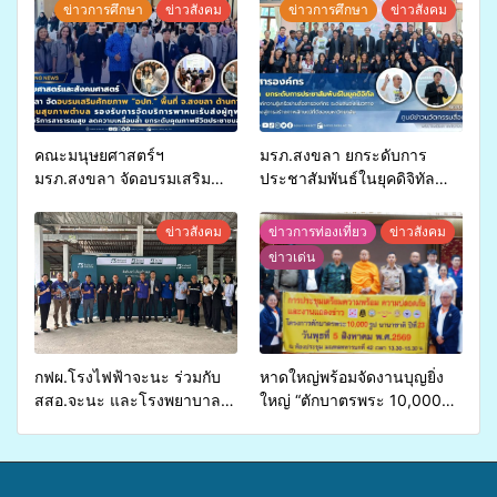
ข่าวการศึกษา
ข่าวสังคม
ข่าวการศึกษา
ข่าวสังคม
คณะมนุษยศาสตร์ฯ
มรภ.สงขลา ยกระดับการ
มรภ.สงขลา จัดอบรมเสริม
ประชาสัมพันธ์ในยุคดิจิทัล
ศักยภาพ “อปท.” ด้านการเบิก
เปิดเวทีเสริมองค์ความรู้เครือ
จ่ายงบกองทุนสุขภาพตำบล
ข่ายสื่อสารองค์กร ระดมสมอง
ข่าวสังคม
ข่าวการท่องเที่ยว
ข่าวสังคม
รองรับการจัดบริการพาหนะรับ
วางแนวทางการทำงาน ปูทาง
ข่าวเด่น
ส่งผู้ทุพพลภาพเพื่อเข้ารับ
สู่การสร้างภาพลักษณ์ที่ดีของ
บริการสาธารณสุข ลดความ
มหาวิทยาลัย
เหลื่อมล้ำ ยกระดับคุณภาพ
ชีวิตประชาชนอย่างยั่งยืน
กฟผ.โรงไฟฟ้าจะนะ ร่วมกับ
หาดใหญ่พร้อมจัดงานบุญยิ่ง
สสอ.จะนะ และโรงพยาบาล
ใหญ่ “ตักบาตรพระ 10,000
ศิครินทร์ หาดใหญ่ จัดกิจกรรม
รูป นานาชาติ เพื่อแม่…เพื่อ
แพทย์เคลื่อนที่ ประจำปี 2569
พ่อ” ปีที่ 23 รวมพลัง
พุทธศาสนิกชน 4 ประเทศ
สืบสานประเพณีแห่งศรัทธา