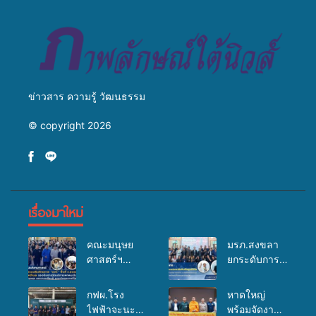
ข่าวสาร ความรู้ วัฒนธรรม
© copyright 2026
เรื่องมาใหม่
คณะมนุษย
มรภ.สงขลา
ศาสตร์ฯ
ยกระดับการ
มรภ.สงขลา
ประชาสัมพันธ์
จัดอบรมเสริม
ในยุคดิจิทัล
กฟผ.โรง
หาดใหญ่
ศักยภาพ
เปิดเวทีเสริม
ไฟฟ้าจะนะ
พร้อมจัดงาน