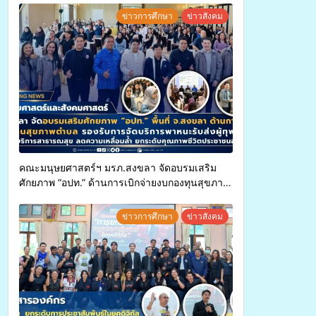
ข่าวการศึกษา
ข่าวสังคม
คณะมนุษยศาสตร์ฯ มรภ.สงขลา จัดอบรมเสริม
ศักยภาพ “อปท.” ด้านการเบิกจ่ายงบกองทุนสุขภาพ
ตำบล รองรับการจัดบริการพาหนะรับส่งผู้
ทุพพลภาพเพื่อเข้ารับบริการสาธารณสุข ลดความ
ข่าวการศึกษา
ข่าวสังคม
เหลื่อมล้ำ ยกระดับคุณภาพชีวิตประชาชนอย่าง
ยั่งยืน