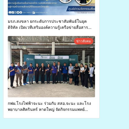
มรภ.สงขลา ยกระดับการประชาสัมพันธ์ในยุค
ดิจิทัล เปิดเวทีเสริมองค์ความรู้เครือข่ายสื่อสาร
องค์กร ระดมสมองวางแนวทางการทำงาน ปูทางสู่
การสร้างภาพลักษณ์ที่ดีของมหาวิทยาลัย
ข่าวสังคม
กฟผ.โรงไฟฟ้าจะนะ ร่วมกับ สสอ.จะนะ และโรง
พยาบาลศิครินทร์ หาดใหญ่ จัดกิจกรรมแพทย์
เคลื่อนที่ ประจำปี 2569