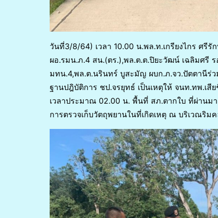
วันที่3/8/64) เวลา 10.00 น.พล.ท.เกรียงไกร ศรีรั
ผอ.รมน.ภ.4 สน.(ตร.),พล.ต.ต.ปิยะวัฒน์ เฉลิมศรี ร
มทน.4,พล.ต.นรินทร์ บูสะมัญ ผบก.ภ.จว.ปัตตานีร่วม
ฐานปฎิบัติการ ชป.จรยุทธ์ เป็นเหตุให้ จนท.ทพ.เสียชี
เวลาประมาณ 02.00 น. พื้นที่ สภ.ตากใบ ที่ผ่านมา 
การตรวจเก็บวัตถุพยานในที่เกิดเหตุ ณ บริเวณริ