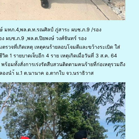
กษ์ มทภ.4,พล.ต.ท.รณศิลป์ ภู่สาระ ผบช.ภ.9 /รอง
อง ผบช.ภ.9 ,พล.ต.ปิยพงษ์ วงศ์จันทร์ รอง
ตรวจที่เกิดเหตุ เหตุคนร้ายลอบโจมตีเเละขว้างระเบิด ใส่
วิต 1 รายบาดเจ็บอีก 4 ราย เหตุเกิดเมื่อวันที่ 3 ส.ค. 64
พร้อมทั้งสั่งการเร่งรัดสืบสวนติดตามคนร้ายที่ก่อเหตุรวมถึง
มคลองนำ้ ม.1 ต.นานาค อ.ตากใบ จว.นราธิวาส