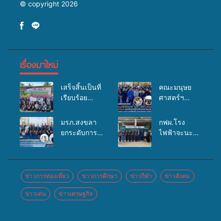
© copyright 2026
เรื่องมาใหม่
เสร็จสิ้นเป็นที่
คณะมนุษย
เรียบร้อย
ศาสตร์ฯ
สำหรับ
มรภ.สงขลา
กิจกรรมแพทย์
จัดอบรมเสริม
มรภ.สงขลา
กฟผ.โรง
เคลื่อนที่
ศักยภาพ
ยกระดับการ
ไฟฟ้าจะนะ
ประจำปี
“อปท.” ด้าน
ประชาสัมพันธ์
ร่วมกับ
2569 เพื่อให้
การเบิกจ่ายงบ
ในยุคดิจิทัล
สสอ.จะนะ
บริการด้าน
กองทุน
เปิดเวทีเสริม
และโรง
สุขภาพแก่
สุขภาพตำบล
องค์ความรู้
พยาบาลศิคริ
ข่าวการท่องเที่ยว
ข่าวการศึกษา
ข่าวกีฬา
ข่าวสังคม
ประชาชนใน
รองรับการจัด
เครือข่าย
นทร์ หาดใหญ่
พื้นที่อำเภอ
บริการพาหนะ
ข่าวเด่น
ข่าวเศรษฐกิจ
สื่อสารองค์กร
จัดกิจกรรม
จะนะ
รับส่งผู้
ระดมสมอง
แพทย์เคลื่อนที่
ทุพพลภาพเพื่อ
วางแนวทาง
ประจำปี