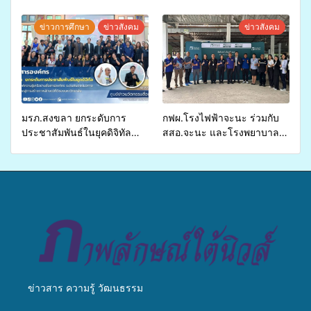
ปี 2569 เพื่อให้บริการด้าน
ศักยภาพ “อปท.” ด้านการเบิก
สุขภาพแก่ประชาชนในพื้นที่
จ่ายงบกองทุนสุขภาพตำบล
ข่าวการศึกษา
ข่าวสังคม
ข่าวสังคม
อำเภอจะนะ
รองรับการจัดบริการพาหนะรับ
ส่งผู้ทุพพลภาพเพื่อเข้ารับ
บริการสาธารณสุข ลดความ
เหลื่อมล้ำ ยกระดับคุณภาพ
ชีวิตประชาชนอย่างยั่งยืน
มรภ.สงขลา ยกระดับการ
กฟผ.โรงไฟฟ้าจะนะ ร่วมกับ
ประชาสัมพันธ์ในยุคดิจิทัล
สสอ.จะนะ และโรงพยาบาล
เปิดเวทีเสริมองค์ความรู้เครือ
ศิครินทร์ หาดใหญ่ จัดกิจกรรม
ข่ายสื่อสารองค์กร ระดมสมอง
แพทย์เคลื่อนที่ ประจำปี 2569
วางแนวทางการทำงาน ปูทาง
สู่การสร้างภาพลักษณ์ที่ดีของ
มหาวิทยาลัย
ข่าวสาร ความรู้ วัฒนธรรม