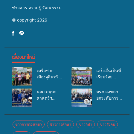
ข่าวสาร ความรู้ วัฒนธรรม
© copyright 2026
เรื่องมาใหม่
เครือข่าย
เสร็จสิ้นเป็นที่
เมืองจุลินทรีย์
เรียบร้อย
(Bio city)
สำหรับ
ร่วมกับนักวิจัย
กิจกรรมแพทย์
คณะมนุษย
มรภ.สงขลา
ระดับชาติ
เคลื่อนที่
ศาสตร์ฯ
ยกระดับการ
ขยายความรู้สู่
ประจำปี
มรภ.สงขลา
ประชาสัมพันธ์
ชุมชน”การใช้
2569 เพื่อให้
จัดอบรมเสริม
ในยุคดิจิทัล
ประโยชน์จาก
บริการด้าน
ศักยภาพ
เปิดเวทีเสริม
สาหร่ายและ
สุขภาพแก่
“อปท.” ด้าน
องค์ความรู้
ข่าวการท่องเที่ยว
ข่าวการศึกษา
ข่าวกีฬา
ข่าวสังคม
เห็ดไมคอร์ไร
ประชาชนใน
การเบิกจ่ายงบ
เครือข่าย
ซาสำหรับ
พื้นที่อำเภอ