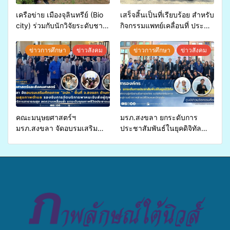
เครือข่าย เมืองจุลินทรีย์ (Bio
เสร็จสิ้นเป็นที่เรียบร้อย สำหรับ
city) ร่วมกับนักวิจัยระดับชาติ
กิจกรรมแพทย์เคลื่อนที่ ประจำ
ขยายความรู้สู่ชุมชน”การใช้
ปี 2569 เพื่อให้บริการด้าน
ประโยชน์จากสาหร่ายและ
สุขภาพแก่ประชาชนในพื้นที่
ข่าวการศึกษา
ข่าวสังคม
ข่าวการศึกษา
ข่าวสังคม
เห็ดไมคอร์ไรซาสำหรับปลูกไม้
อำเภอจะนะ
มีค่า-พืชเศรษฐกิจ”
คณะมนุษยศาสตร์ฯ
มรภ.สงขลา ยกระดับการ
มรภ.สงขลา จัดอบรมเสริม
ประชาสัมพันธ์ในยุคดิจิทัล
ศักยภาพ “อปท.” ด้านการเบิก
เปิดเวทีเสริมองค์ความรู้เครือ
จ่ายงบกองทุนสุขภาพตำบล
ข่ายสื่อสารองค์กร ระดมสมอง
รองรับการจัดบริการพาหนะรับ
วางแนวทางการทำงาน ปูทาง
ส่งผู้ทุพพลภาพเพื่อเข้ารับ
สู่การสร้างภาพลักษณ์ที่ดีของ
บริการสาธารณสุข ลดความ
มหาวิทยาลัย
เหลื่อมล้ำ ยกระดับคุณภาพ
ชีวิตประชาชนอย่างยั่งยืน