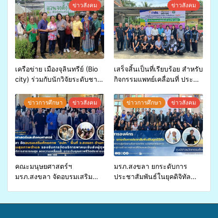
ข่าวสังคม
ข่าวสังคม
เครือข่าย เมืองจุลินทรีย์ (Bio
เสร็จสิ้นเป็นที่เรียบร้อย สำหรับ
city) ร่วมกับนักวิจัยระดับชาติ
กิจกรรมแพทย์เคลื่อนที่ ประจำ
ขยายความรู้สู่ชุมชน”การใช้
ปี 2569 เพื่อให้บริการด้าน
ประโยชน์จากสาหร่ายและ
สุขภาพแก่ประชาชนในพื้นที่
ข่าวการศึกษา
ข่าวสังคม
ข่าวการศึกษา
ข่าวสังคม
เห็ดไมคอร์ไรซาสำหรับปลูกไม้
อำเภอจะนะ
มีค่า-พืชเศรษฐกิจ”
คณะมนุษยศาสตร์ฯ
มรภ.สงขลา ยกระดับการ
มรภ.สงขลา จัดอบรมเสริม
ประชาสัมพันธ์ในยุคดิจิทัล
ศักยภาพ “อปท.” ด้านการเบิก
เปิดเวทีเสริมองค์ความรู้เครือ
จ่ายงบกองทุนสุขภาพตำบล
ข่ายสื่อสารองค์กร ระดมสมอง
รองรับการจัดบริการพาหนะรับ
วางแนวทางการทำงาน ปูทาง
ส่งผู้ทุพพลภาพเพื่อเข้ารับ
สู่การสร้างภาพลักษณ์ที่ดีของ