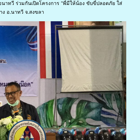
ี ร่วมกันเปิดโครงการ “พี่มีให้น้อง ขับขี่ปลอดภัย ใส่
้าง อ.นาทวี จ.สงขลา