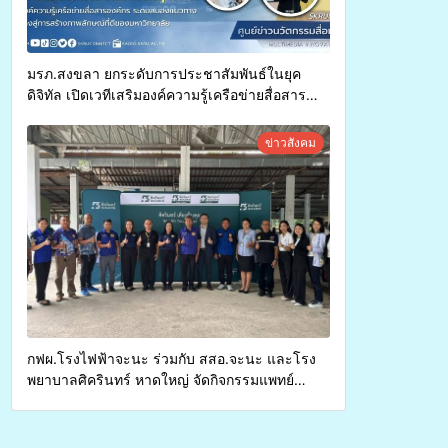
มรภ.สงขลา ยกระดับการประชาสัมพันธ์ในยุค
ดิจิทัล เปิดเวทีเสริมองค์ความรู้เครือข่ายสื่อสาร
องค์กร ระดมสมองวางแนวทางการทำงาน ปูทางสู่
การสร้างภาพลักษณ์ที่ดีของมหาวิทยาลัย
ข่าวสังคม
กฟผ.โรงไฟฟ้าจะนะ ร่วมกับ สสอ.จะนะ และโรง
พยาบาลศิครินทร์ หาดใหญ่ จัดกิจกรรมแพทย์
เคลื่อนที่ ประจำปี 2569