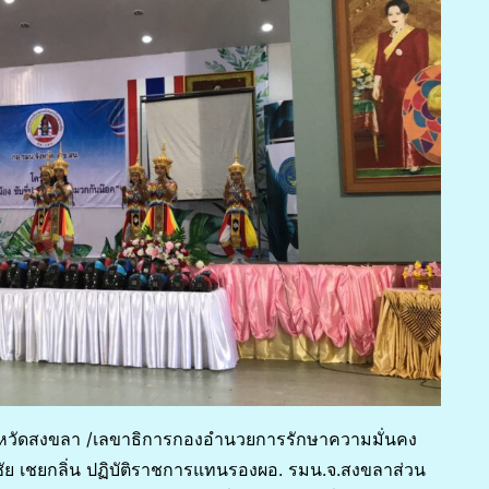
ังหวัดสงขลา /เลขาธิการกองอำนวยการรักษาความมั่นคง
ัย เชยกลิ่น ปฏิบัติราชการแทนรองผอ. รมน.จ.สงขลาส่วน