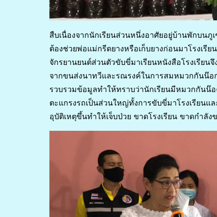
สืบเนื่องจากนักเรียนส่วนหนึ่งอาศัยอยู่บ้านพัก
ต้องช่วยพ่อแม่กรีดยางหรือเก็บยางก่อนมาโรงเรีย
จักรยานยนต์ส่วนตัวขับขี่มาเรียนหนังสือโรงเรียนจ
จากขนส่งนาทวีและรณรงค์ในการสมหมวกกันน๊อกใน
รวบรวมข้อมูลทำให้ทราบว่านักเรียนมีหมวกกันน๊อค
ตะแกรงรถเป็นส่วนใหญ่ทั้งการขับขี่มาโรงเรียนและ
อุบัติเหตุขึ้นทำให้เจ็บป่วย ขาดโรงเรียน ขาดกำล