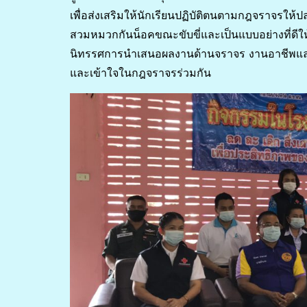
เพื่อส่งเสริมให้นักเรียนปฏิบัติตนตามกฎจราจรให
สวมหมวกกันน็อคขณะขับขี่และเป็นแบบอย่างที่ดีให
นิทรรศการนำเสนอผลงานด้านจราจร งานอาชีพและด้า
และเข้าใจในกฎจราจรร่วมกัน