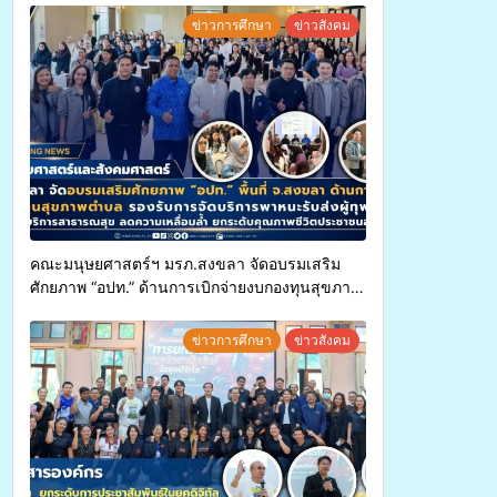
ข่าวการศึกษา
ข่าวสังคม
คณะมนุษยศาสตร์ฯ มรภ.สงขลา จัดอบรมเสริม
ศักยภาพ “อปท.” ด้านการเบิกจ่ายงบกองทุนสุขภาพ
ตำบล รองรับการจัดบริการพาหนะรับส่งผู้
ทุพพลภาพเพื่อเข้ารับบริการสาธารณสุข ลดความ
ข่าวการศึกษา
ข่าวสังคม
เหลื่อมล้ำ ยกระดับคุณภาพชีวิตประชาชนอย่าง
ยั่งยืน