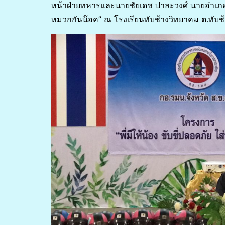
หน้าฝ่ายทหารและนายชัยเดช ปาละวงศ์ นายอำเภอนาทว
หมวกกันน๊อค” ณ โรงเรียนทับช้างวิทยาคม ต.ทับช