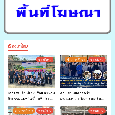
เรื่องมาใหม่
ข่าวสังคม
ข่าวการศึกษา
ข่าวสังคม
เสร็จสิ้นเป็นที่เรียบร้อย สำหรับ
คณะมนุษยศาสตร์ฯ
กิจกรรมแพทย์เคลื่อนที่ ประจำ
มรภ.สงขลา จัดอบรมเสริม
ปี 2569 เพื่อให้บริการด้าน
ศักยภาพ “อปท.” ด้านการเบิก
สุขภาพแก่ประชาชนในพื้นที่
จ่ายงบกองทุนสุขภาพตำบล
ข่าวการศึกษา
ข่าวสังคม
ข่าวสังคม
อำเภอจะนะ
รองรับการจัดบริการพาหนะรับ