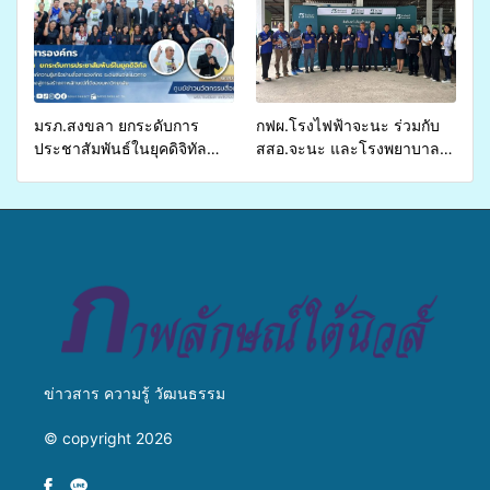
ส่งผู้ทุพพลภาพเพื่อเข้ารับ
บริการสาธารณสุข ลดความ
เหลื่อมล้ำ ยกระดับคุณภาพ
ชีวิตประชาชนอย่างยั่งยืน
มรภ.สงขลา ยกระดับการ
กฟผ.โรงไฟฟ้าจะนะ ร่วมกับ
ประชาสัมพันธ์ในยุคดิจิทัล
สสอ.จะนะ และโรงพยาบาล
เปิดเวทีเสริมองค์ความรู้เครือ
ศิครินทร์ หาดใหญ่ จัดกิจกรรม
ข่ายสื่อสารองค์กร ระดมสมอง
แพทย์เคลื่อนที่ ประจำปี 2569
วางแนวทางการทำงาน ปูทาง
สู่การสร้างภาพลักษณ์ที่ดีของ
มหาวิทยาลัย
ข่าวสาร ความรู้ วัฒนธรรม
© copyright 2026