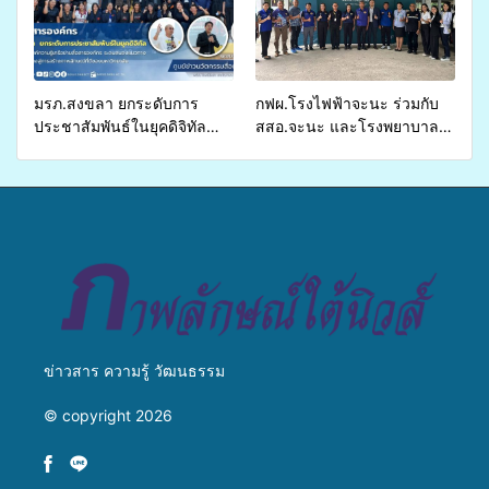
บริการสาธารณสุข ลดความ
เหลื่อมล้ำ ยกระดับคุณภาพ
ชีวิตประชาชนอย่างยั่งยืน
มรภ.สงขลา ยกระดับการ
กฟผ.โรงไฟฟ้าจะนะ ร่วมกับ
ประชาสัมพันธ์ในยุคดิจิทัล
สสอ.จะนะ และโรงพยาบาล
เปิดเวทีเสริมองค์ความรู้เครือ
ศิครินทร์ หาดใหญ่ จัดกิจกรรม
ข่ายสื่อสารองค์กร ระดมสมอง
แพทย์เคลื่อนที่ ประจำปี 2569
วางแนวทางการทำงาน ปูทาง
สู่การสร้างภาพลักษณ์ที่ดีของ
มหาวิทยาลัย
ข่าวสาร ความรู้ วัฒนธรรม
© copyright 2026