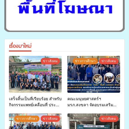
เรื่องมาใหม่
ข่าวสังคม
ข่าวการศึกษา
ข่าวสังคม
เสร็จสิ้นเป็นที่เรียบร้อย สำหรับ
คณะมนุษยศาสตร์ฯ
กิจกรรมแพทย์เคลื่อนที่ ประจำ
มรภ.สงขลา จัดอบรมเสริม
ปี 2569 เพื่อให้บริการด้าน
ศักยภาพ “อปท.” ด้านการเบิก
สุขภาพแก่ประชาชนในพื้นที่
จ่ายงบกองทุนสุขภาพตำบล
ข่าวการศึกษา
ข่าวสังคม
ข่าวสังคม
อำเภอจะนะ
รองรับการจัดบริการพาหนะรับ
ส่งผู้ทุพพลภาพเพื่อเข้ารับ