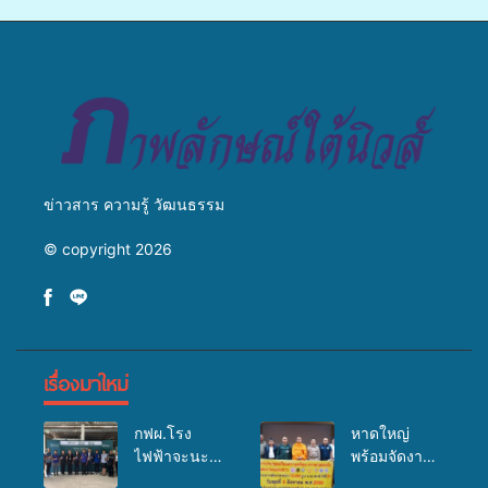
เพาะเลี้ยงแหนแดงเป็นอาหาร
เปลี่ยนแปลงสภาพภูมิอากาศ
สัตว์” ทดแทนการใช้ปุ๋ยเคมี
ถ่ายทอดองค์ความรู้ ปลูกฝัง
เพิ่มประสิทธิภาพการผลิต ต่อย
วัฒนธรรมใส่ใจสิ่งแวดล้อม
อดสู่อาชีพเสริมในอนาคต
ข่าวสาร ความรู้ วัฒนธรรม
© copyright 2026
เรื่องมาใหม่
กฟผ.โรง
หาดใหญ่
ไฟฟ้าจะนะ
พร้อมจัดงาน
ร่วมกับ
บุญยิ่งใหญ่