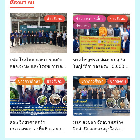
เรื่องมาใหม่
ข่าวสังคม
ข่าวการท่องเที่ยว
ข่าวสังคม
ข่าวเด่น
กฟผ.โรงไฟฟ้าจะนะ ร่วมกับ
หาดใหญ่พร้อมจัดงานบุญยิ่ง
สสอ.จะนะ และโรงพยาบาล
ใหญ่ “ตักบาตรพระ 10,000
ศิครินทร์ หาดใหญ่ จัดกิจกรรม
รูป นานาชาติ เพื่อแม่…เพื่อ
แพทย์เคลื่อนที่ ประจำปี 2569
พ่อ” ปีที่ 23 รวมพลัง
ข่าวการศึกษา
ข่าวสังคม
ข่าวการศึกษา
ข่าวสังคม
พุทธศาสนิกชน 4 ประเทศ
สืบสานประเพณีแห่งศรัทธา
คณะวิทยาศาสตร์ฯ
มรภ.สงขลา จัดอบรมสร้าง
มรภ.สงขลา ลงพื้นที่ ต.สนาม
จิตสำนึกและแรงจูงใจต่อ
ชัย อ.สทิงพระ จัดอบรม “การ
การเตรียมรับมือการ