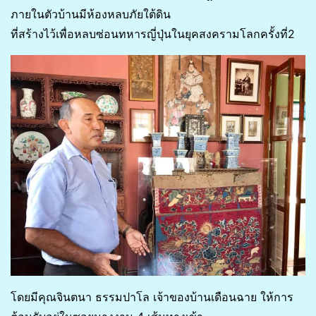
ภายในตัวบ้านมีห้องหลบภัยใต้ดิน
ที่สร้างไว้เพื่อหลบซ่อนทหารญี่ปุ่นในยุคสงครามโลกครั้งที่2
โดยมีคุณจินตนา ธรรมปาโล เจ้าของบ้านเดือนฉาย ให้การ