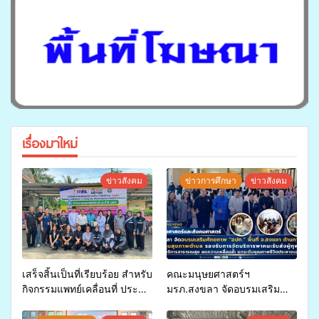
เรื่องมาใหม่
ข่าวสังคม
ข่าวการศึกษา
ข่าวสังคม
เสร็จสิ้นเป็นที่เรียบร้อย สำหรับ
คณะมนุษยศาสตร์ฯ
กิจกรรมแพทย์เคลื่อนที่ ประจำ
มรภ.สงขลา จัดอบรมเสริม
ปี 2569 เพื่อให้บริการด้าน
ศักยภาพ “อปท.” ด้านการเบิก
สุขภาพแก่ประชาชนในพื้นที่
จ่ายงบกองทุนสุขภาพตำบล