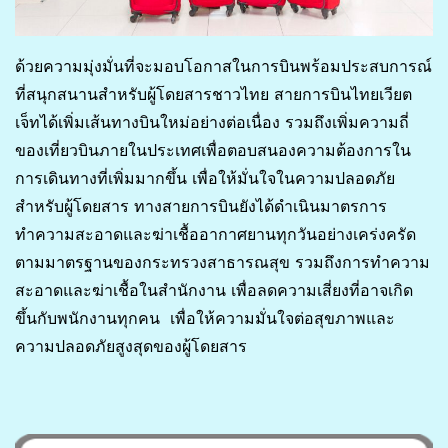
ด้วยความมุ่งมั่นที่จะมอบโอกาสในการบินพร้อมประสบการณ์
ที่สนุกสนานสำหรับผู้โดยสารชาวไทย สายการบินไทยเวียต
เจ็ทได้เพิ่มเส้นทางบินใหม่อย่างต่อเนื่อง รวมถึงเพิ่มความถี่
ของเที่ยวบินภายในประเทศเพื่อตอบสนองความต้องการใน
การเดินทางที่เพิ่มมากขึ้น เพื่อให้มั่นใจในความปลอดภัย
สำหรับผู้โดยสาร ทางสายการบินยังได้ดำเนินมาตรการ
ทำความสะอาดและฆ่าเชื้ออากาศยานทุกวันอย่างเคร่งครัด
ตามมาตรฐานของกระทรวงสาธารณสุข รวมถึงการทำความ
สะอาดและฆ่าเชื้อในสำนักงาน เพื่อลดความเสี่ยงที่อาจเกิด
ขึ้นกับพนักงานทุกคน เพื่อให้ความมั่นใจต่อสุขภาพและ
ความปลอดภัยสูงสุดของผู้โดยสาร