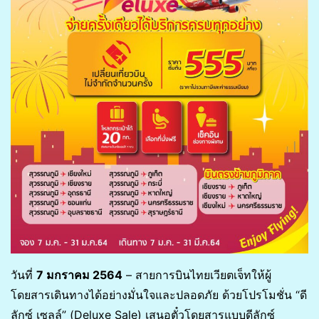
วันที่
7 มกราคม 2564
– สายการบินไทยเวียตเจ็ทให้ผู้
โดยสารเดินทางได้อย่างมั่นใจและปลอดภัย ด้วยโปรโมชั่น “ดี
ลักซ์ เซลล์” (Deluxe Sale) เสนอตั๋วโดยสารแบบดีลักซ์