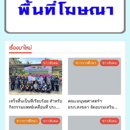
เรื่องมาใหม่
ข่าวสังคม
ข่าวการศึกษา
ข่าวสังคม
เสร็จสิ้นเป็นที่เรียบร้อย สำหรับ
คณะมนุษยศาสตร์ฯ
กิจกรรมแพทย์เคลื่อนที่ ประจำ
มรภ.สงขลา จัดอบรมเสริม
ปี 2569 เพื่อให้บริการด้าน
ศักยภาพ “อปท.” ด้านการเบิก
สุขภาพแก่ประชาชนในพื้นที่
จ่ายงบกองทุนสุขภาพตำบล
ข่าวการศึกษา
ข่าวสังคม
ข่าวสังคม
อำเภอจะนะ
รองรับการจัดบริการพาหนะรับ