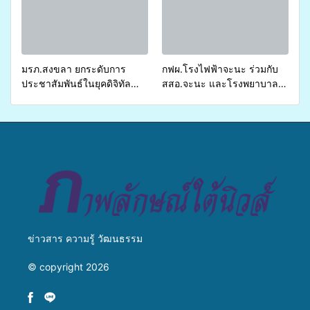
ส่งผู้ทุพพลภาพเพื่อเข้ารับ
บริการสาธารณสุข ลดความ
เหลื่อมล้ำ ยกระดับคุณภาพ
ชีวิตประชาชนอย่างยั่งยืน
มรภ.สงขลา ยกระดับการ
กฟผ.โรงไฟฟ้าจะนะ ร่วมกับ
ประชาสัมพันธ์ในยุคดิจิทัล
สสอ.จะนะ และโรงพยาบาล
เปิดเวทีเสริมองค์ความรู้เครือ
ศิครินทร์ หาดใหญ่ จัดกิจกรรม
ข่ายสื่อสารองค์กร ระดมสมอง
แพทย์เคลื่อนที่ ประจำปี 2569
วางแนวทางการทำงาน ปูทาง
สู่การสร้างภาพลักษณ์ที่ดีของ
มหาวิทยาลัย
ข่าวสาร ความรู้ วัฒนธรรม
© copyright 2026