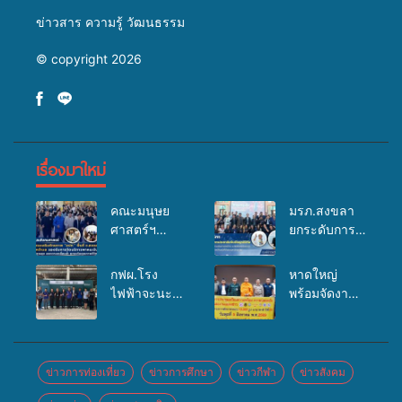
ข่าวสาร ความรู้ วัฒนธรรม
© copyright 2026
เรื่องมาใหม่
คณะมนุษย
มรภ.สงขลา
ศาสตร์ฯ
ยกระดับการ
มรภ.สงขลา
ประชาสัมพันธ์
จัดอบรมเสริม
ในยุคดิจิทัล
กฟผ.โรง
หาดใหญ่
ศักยภาพ
เปิดเวทีเสริม
ไฟฟ้าจะนะ
พร้อมจัดงาน
“อปท.” ด้าน
องค์ความรู้
ร่วมกับ
บุญยิ่งใหญ่
การเบิกจ่ายงบ
เครือข่าย
สสอ.จะนะ
“ตักบาตรพระ
กองทุน
สื่อสารองค์กร
และโรง
10,000 รูป
สุขภาพตำบล
ระดมสมอง
พยาบาลศิคริ
นานาชาติ
ข่าวการท่องเที่ยว
ข่าวการศึกษา
ข่าวกีฬา
ข่าวสังคม
รองรับการจัด
วางแนวทาง
นทร์ หาดใหญ่
เพื่อแม่…เพื่อ
บริการพาหนะ
การทำงาน ปู