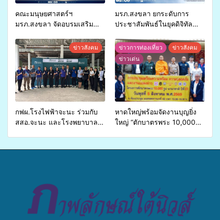
คณะมนุษยศาสตร์ฯ
มรภ.สงขลา ยกระดับการ
มรภ.สงขลา จัดอบรมเสริม
ประชาสัมพันธ์ในยุคดิจิทัล
ศักยภาพ “อปท.” ด้านการเบิก
เปิดเวทีเสริมองค์ความรู้เครือ
จ่ายงบกองทุนสุขภาพตำบล
ข่ายสื่อสารองค์กร ระดมสมอง
ข่าวสังคม
ข่าวการท่องเที่ยว
ข่าวสังคม
รองรับการจัดบริการพาหนะรับ
วางแนวทางการทำงาน ปูทาง
ข่าวเด่น
ส่งผู้ทุพพลภาพเพื่อเข้ารับ
สู่การสร้างภาพลักษณ์ที่ดีของ
บริการสาธารณสุข ลดความ
มหาวิทยาลัย
เหลื่อมล้ำ ยกระดับคุณภาพ
ชีวิตประชาชนอย่างยั่งยืน
กฟผ.โรงไฟฟ้าจะนะ ร่วมกับ
หาดใหญ่พร้อมจัดงานบุญยิ่ง
สสอ.จะนะ และโรงพยาบาล
ใหญ่ “ตักบาตรพระ 10,000
ศิครินทร์ หาดใหญ่ จัดกิจกรรม
รูป นานาชาติ เพื่อแม่…เพื่อ
แพทย์เคลื่อนที่ ประจำปี 2569
พ่อ” ปีที่ 23 รวมพลัง
พุทธศาสนิกชน 4 ประเทศ
สืบสานประเพณีแห่งศรัทธา