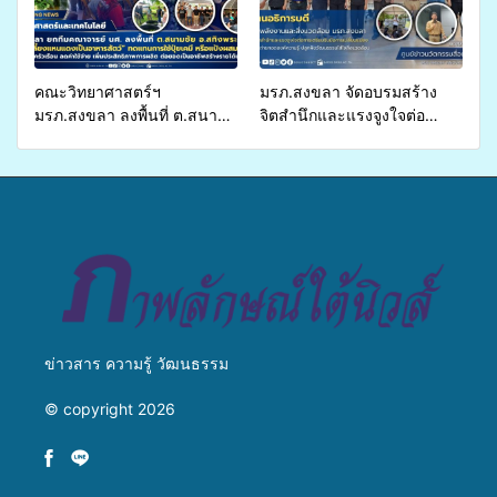
คณะวิทยาศาสตร์ฯ
มรภ.สงขลา จัดอบรมสร้าง
มรภ.สงขลา ลงพื้นที่ ต.สนาม
จิตสำนึกและแรงจูงใจต่อ
ชัย อ.สทิงพระ จัดอบรม “การ
การเตรียมรับมือการ
เพาะเลี้ยงแหนแดงเป็นอาหาร
เปลี่ยนแปลงสภาพภูมิอากาศ
สัตว์” ทดแทนการใช้ปุ๋ยเคมี
ถ่ายทอดองค์ความรู้ ปลูกฝัง
เพิ่มประสิทธิภาพการผลิต ต่อย
วัฒนธรรมใส่ใจสิ่งแวดล้อม
อดสู่อาชีพเสริมในอนาคต
ข่าวสาร ความรู้ วัฒนธรรม
© copyright 2026