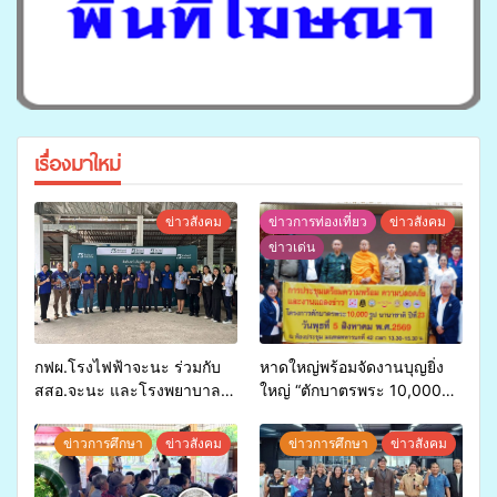
เรื่องมาใหม่
ข่าวสังคม
ข่าวการท่องเที่ยว
ข่าวสังคม
ข่าวเด่น
กฟผ.โรงไฟฟ้าจะนะ ร่วมกับ
หาดใหญ่พร้อมจัดงานบุญยิ่ง
สสอ.จะนะ และโรงพยาบาล
ใหญ่ “ตักบาตรพระ 10,000
ศิครินทร์ หาดใหญ่ จัดกิจกรรม
รูป นานาชาติ เพื่อแม่…เพื่อ
แพทย์เคลื่อนที่ ประจำปี 2569
พ่อ” ปีที่ 23 รวมพลัง
ข่าวการศึกษา
ข่าวสังคม
ข่าวการศึกษา
ข่าวสังคม
พุทธศาสนิกชน 4 ประเทศ
สืบสานประเพณีแห่งศรัทธา