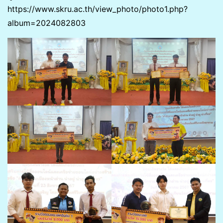
https://www.skru.ac.th/view_photo/photo1.php?
album=2024082803