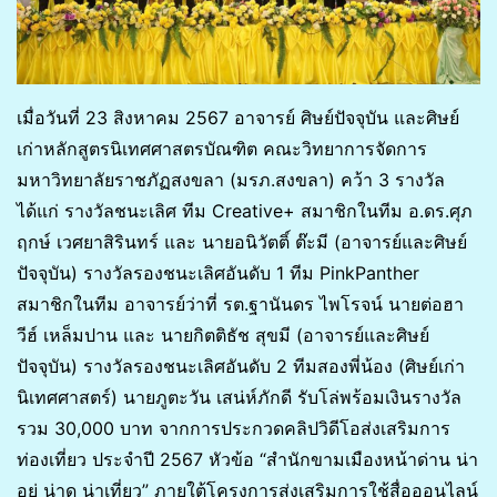
เมื่อวันที่ 23 สิงหาคม 2567 อาจารย์ ศิษย์ปัจจุบัน และศิษย์
เก่าหลักสูตรนิเทศศาสตรบัณฑิต คณะวิทยาการจัดการ
มหาวิทยาลัยราชภัฏสงขลา (มรภ.สงขลา) คว้า 3 รางวัล
ได้แก่ รางวัลชนะเลิศ ทีม Creative+ สมาชิกในทีม อ.ดร.ศุภ
ฤกษ์ เวศยาสิรินทร์ และ นายอนิวัตติ์ ต๊ะมี (อาจารย์และศิษย์
ปัจจุบัน) รางวัลรองชนะเลิศอันดับ 1 ทีม PinkPanther
สมาชิกในทีม อาจารย์ว่าที่ รต.ฐานันดร ไพโรจน์ นายต่อฮา
วีฮ์ เหล็มปาน และ นายกิตติธัช สุขมี (อาจารย์และศิษย์
ปัจจุบัน) รางวัลรองชนะเลิศอันดับ 2 ทีมสองพี่น้อง (ศิษย์เก่า
นิเทศศาสตร์) นายภูตะวัน เสน่ห์ภักดี รับโล่พร้อมเงินรางวัล
รวม 30,000 บาท จากการประกวดคลิปวิดีโอส่งเสริมการ
ท่องเที่ยว ประจำปี 2567 หัวข้อ “สำนักขามเมืองหน้าด่าน น่า
อยู่ น่าดู น่าเที่ยว” ภายใต้โครงการส่งเสริมการใช้สื่อออนไลน์