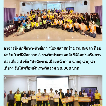
อาจารย์-นักศึกษา-ศิษย์เก่า “นิเทศศาสตร์” มรภ.สงขลา ท็อป
ฟอร์ม โชว์ฝีมือกวาด 3 รางวัลประกวดคลิปวิดีโอส่งเสริมการ
ท่องเที่ยว หัวข้อ “สำนักขามเมืองหน้าด่าน น่าอยู่ น่าดู น่า
เที่ยว” รับโล่พร้อมเงินรางวัลรวม 30,000 บาท