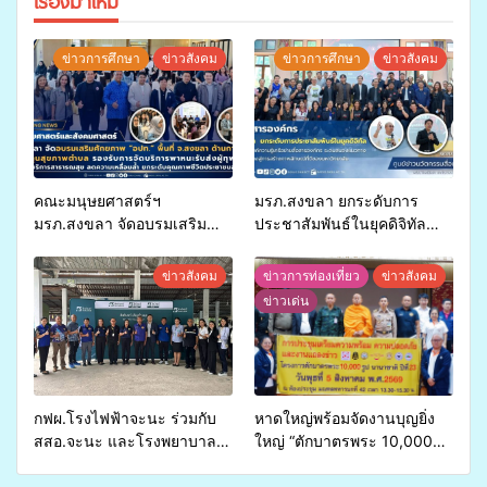
เรื่องมาใหม่
ข่าวการศึกษา
ข่าวสังคม
ข่าวการศึกษา
ข่าวสังคม
คณะมนุษยศาสตร์ฯ
มรภ.สงขลา ยกระดับการ
มรภ.สงขลา จัดอบรมเสริม
ประชาสัมพันธ์ในยุคดิจิทัล
ศักยภาพ “อปท.” ด้านการเบิก
เปิดเวทีเสริมองค์ความรู้เครือ
จ่ายงบกองทุนสุขภาพตำบล
ข่ายสื่อสารองค์กร ระดมสมอง
ข่าวสังคม
ข่าวการท่องเที่ยว
ข่าวสังคม
รองรับการจัดบริการพาหนะรับ
วางแนวทางการทำงาน ปูทาง
ข่าวเด่น
ส่งผู้ทุพพลภาพเพื่อเข้ารับ
สู่การสร้างภาพลักษณ์ที่ดีของ
บริการสาธารณสุข ลดความ
มหาวิทยาลัย
เหลื่อมล้ำ ยกระดับคุณภาพ
ชีวิตประชาชนอย่างยั่งยืน
กฟผ.โรงไฟฟ้าจะนะ ร่วมกับ
หาดใหญ่พร้อมจัดงานบุญยิ่ง
สสอ.จะนะ และโรงพยาบาล
ใหญ่ “ตักบาตรพระ 10,000
ศิครินทร์ หาดใหญ่ จัดกิจกรรม
รูป นานาชาติ เพื่อแม่…เพื่อ
แพทย์เคลื่อนที่ ประจำปี 2569
พ่อ” ปีที่ 23 รวมพลัง