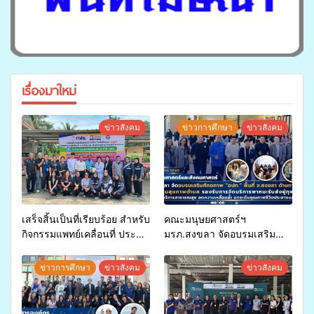
เรื่องมาใหม่
ข่าวสังคม
ข่าวการศึกษา
ข่าวสังคม
เสร็จสิ้นเป็นที่เรียบร้อย สำหรับ
คณะมนุษยศาสตร์ฯ
กิจกรรมแพทย์เคลื่อนที่ ประจำ
มรภ.สงขลา จัดอบรมเสริม
ปี 2569 เพื่อให้บริการด้าน
ศักยภาพ “อปท.” ด้านการเบิก
สุขภาพแก่ประชาชนในพื้นที่
จ่ายงบกองทุนสุขภาพตำบล
ข่าวการศึกษา
ข่าวสังคม
ข่าวสังคม
อำเภอจะนะ
รองรับการจัดบริการพาหนะรับ
ส่งผู้ทุพพลภาพเพื่อเข้ารับ
บริการสาธารณสุข ลดความ