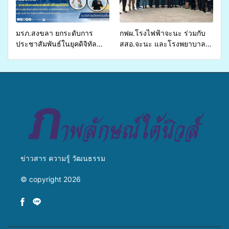
เหลื่อมล้ำ ยกระดับคุณภาพ
ชีวิตประชาชนอย่างยั่งยืน
มรภ.สงขลา ยกระดับการ
กฟผ.โรงไฟฟ้าจะนะ ร่วมกับ
ประชาสัมพันธ์ในยุคดิจิทัล
สสอ.จะนะ และโรงพยาบาล
เปิดเวทีเสริมองค์ความรู้เครือ
ศิครินทร์ หาดใหญ่ จัดกิจกรรม
ข่ายสื่อสารองค์กร ระดมสมอง
แพทย์เคลื่อนที่ ประจำปี 2569
วางแนวทางการทำงาน ปูทาง
สู่การสร้างภาพลักษณ์ที่ดีของ
มหาวิทยาลัย
ข่าวสาร ความรู้ วัฒนธรรม
© copyright 2026