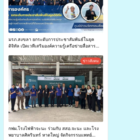
มรภ.สงขลา ยกระดับการประชาสัมพันธ์ในยุค
ดิจิทัล เปิดเวทีเสริมองค์ความรู้เครือข่ายสื่อสาร
องค์กร ระดมสมองวางแนวทางการทำงาน ปูทางสู่
การสร้างภาพลักษณ์ที่ดีของมหาวิทยาลัย
ข่าวสังคม
กฟผ.โรงไฟฟ้าจะนะ ร่วมกับ สสอ.จะนะ และโรง
พยาบาลศิครินทร์ หาดใหญ่ จัดกิจกรรมแพทย์