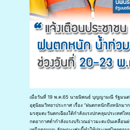
เมื่อวันที่ 19 พ.ค.65 นายนิพนธ์ บุญญามณี รัฐม
อุตุนิยมวิทยาประกาศ เรื่อง “ฝนตกหนักถึงหนักมา
มรสุมตะวันตกเฉียงใต้กำลังแรงปกคลุมประเทศไท
กดอากาศต่ำกำลังแรงบริเวณอ่าวมะตะบันเคลื่อนผ
เหนือตอนบน ลักษณะเช่นนี้ทำให้ประเทศไทยตอนบ