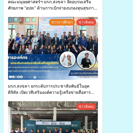
คณะมนุษยศาสตร์ฯ มรภ.สงขลา จัดอบรมเสริม
ศักยภาพ “อปท.” ด้านการเบิกจ่ายงบกองทุนสุขภาพ
ตำบล รองรับการจัดบริการพาหนะรับส่งผู้
ทุพพลภาพเพื่อเข้ารับบริการสาธารณสุข ลดความ
ข่าวการศึกษา
ข่าวสังคม
เหลื่อมล้ำ ยกระดับคุณภาพชีวิตประชาชนอย่าง
ยั่งยืน
มรภ.สงขลา ยกระดับการประชาสัมพันธ์ในยุค
ดิจิทัล เปิดเวทีเสริมองค์ความรู้เครือข่ายสื่อสาร
องค์กร ระดมสมองวางแนวทางการทำงาน ปูทางสู่
การสร้างภาพลักษณ์ที่ดีของมหาวิทยาลัย
ข่าวสังคม