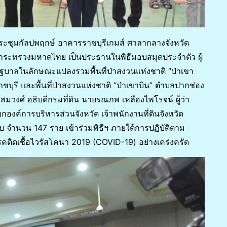
องประชุมกัลปพฤกษ์ อาคารราชบุรีเกมส์ ศาลากลางจังหวัด
รกระทรวงมหาดไทย เป็นประธานในพิธีมอบสมุดประจำตัว ผู้
ฐบาลในลักษณะแปลงรวมพื้นที่ป่าสงวนแห่งชาติ “ป่าเขา
ุรี และพื้นที่ป่าสงวนแห่งชาติ “ป่าเขาบิน” ตำบลปากช่อง
์สมวงศ์ อธิบดีกรมที่ดิน นายรณภพ เหลืองไพโรจน์ ผู้ว่า
กองค์การบริหารส่วนจังหวัด เจ้าพนักงานที่ดินจังหวัด
 จำนวน 147 ราย เข้าร่วมพิธีฯ ภายใต้การปฏิบัติตาม
ิดเชื้อไวรัสโคนา 2019 (COVID-19) อย่างเคร่งครัด