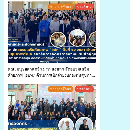
ข่าวการศึกษา
ข่าวสังคม
คณะมนุษยศาสตร์ฯ มรภ.สงขลา จัดอบรมเสริม
ศักยภาพ “อปท.” ด้านการเบิกจ่ายงบกองทุนสุขภาพ
ตำบล รองรับการจัดบริการพาหนะรับส่งผู้
ทุพพลภาพเพื่อเข้ารับบริการสาธารณสุข ลดความ
ข่าวการศึกษา
ข่าวสังคม
เหลื่อมล้ำ ยกระดับคุณภาพชีวิตประชาชนอย่าง
ยั่งยืน