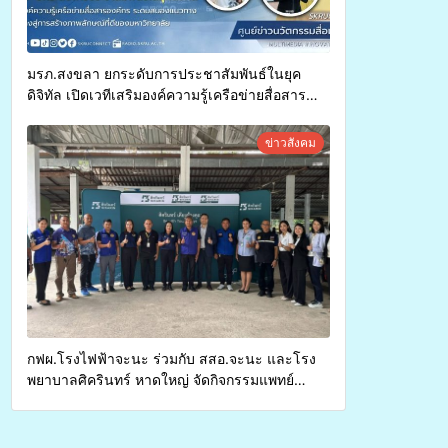
มรภ.สงขลา ยกระดับการประชาสัมพันธ์ในยุค
ดิจิทัล เปิดเวทีเสริมองค์ความรู้เครือข่ายสื่อสาร
องค์กร ระดมสมองวางแนวทางการทำงาน ปูทางสู่
การสร้างภาพลักษณ์ที่ดีของมหาวิทยาลัย
ข่าวสังคม
กฟผ.โรงไฟฟ้าจะนะ ร่วมกับ สสอ.จะนะ และโรง
พยาบาลศิครินทร์ หาดใหญ่ จัดกิจกรรมแพทย์
เคลื่อนที่ ประจำปี 2569