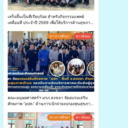
เสร็จสิ้นเป็นที่เรียบร้อย สำหรับกิจกรรมแพทย์
เคลื่อนที่ ประจำปี 2569 เพื่อให้บริการด้านสุขภาพ
แก่ประชาชนในพื้นที่อำเภอจะนะ
ข่าวการศึกษา
ข่าวสังคม
คณะมนุษยศาสตร์ฯ มรภ.สงขลา จัดอบรมเสริม
ศักยภาพ “อปท.” ด้านการเบิกจ่ายงบกองทุนสุขภาพ
ตำบล รองรับการจัดบริการพาหนะรับส่งผู้
ทุพพลภาพเพื่อเข้ารับบริการสาธารณสุข ลดความ
ข่าวการศึกษา
ข่าวสังคม
เหลื่อมล้ำ ยกระดับคุณภาพชีวิตประชาชนอย่าง
ยั่งยืน