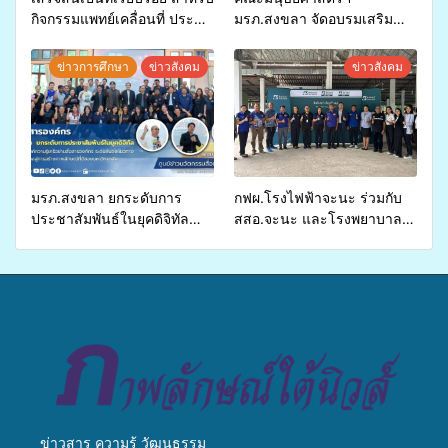
กิจกรรมแพทย์เคลื่อนที่ ประจำ
มรภ.สงขลา จัดอบรมเสริม
ปี 2569 เพื่อให้บริการด้าน
ศักยภาพ “อปท.” ด้านการเบิก
สุขภาพแก่ประชาชนในพื้นที่
จ่ายงบกองทุนสุขภาพตำบล
ข่าวการศึกษา
ข่าวสังคม
ข่าวสังคม
อำเภอจะนะ
รองรับการจัดบริการพาหนะรับ
ส่งผู้ทุพพลภาพเพื่อเข้ารับ
บริการสาธารณสุข ลดความ
เหลื่อมล้ำ ยกระดับคุณภาพ
ชีวิตประชาชนอย่างยั่งยืน
มรภ.สงขลา ยกระดับการ
กฟผ.โรงไฟฟ้าจะนะ ร่วมกับ
ประชาสัมพันธ์ในยุคดิจิทัล
สสอ.จะนะ และโรงพยาบาล
เปิดเวทีเสริมองค์ความรู้เครือ
ศิครินทร์ หาดใหญ่ จัดกิจกรรม
ข่ายสื่อสารองค์กร ระดมสมอง
แพทย์เคลื่อนที่ ประจำปี 2569
วางแนวทางการทำงาน ปูทาง
สู่การสร้างภาพลักษณ์ที่ดีของ
มหาวิทยาลัย
ข่าวสาร ความรู้ วัฒนธรรม