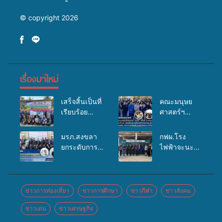
© copyright 2026
เรื่องมาใหม่
เสร็จสิ้นเป็นที่
คณะมนุษย
เรียบร้อย
ศาสตร์ฯ
สำหรับ
มรภ.สงขลา
กิจกรรมแพทย์
จัดอบรมเสริม
มรภ.สงขลา
กฟผ.โรง
เคลื่อนที่
ศักยภาพ
ยกระดับการ
ไฟฟ้าจะนะ
ประจำปี
“อปท.” ด้าน
ประชาสัมพันธ์
ร่วมกับ
2569 เพื่อให้
การเบิกจ่ายงบ
ในยุคดิจิทัล
สสอ.จะนะ
บริการด้าน
กองทุน
เปิดเวทีเสริม
และโรง
สุขภาพแก่
สุขภาพตำบล
องค์ความรู้
พยาบาลศิคริ
ข่าวการท่องเที่ยว
ข่าวการศึกษา
ข่าวกีฬา
ข่าวสังคม
ประชาชนใน
รองรับการจัด
เครือข่าย
นทร์ หาดใหญ่
พื้นที่อำเภอ
บริการพาหนะ
ข่าวเด่น
ข่าวเศรษฐกิจ
สื่อสารองค์กร
จัดกิจกรรม
จะนะ
รับส่งผู้
ระดมสมอง
แพทย์เคลื่อนที่