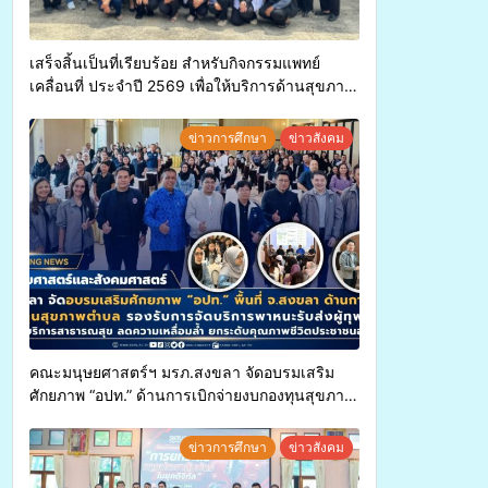
เสร็จสิ้นเป็นที่เรียบร้อย สำหรับกิจกรรมแพทย์
เคลื่อนที่ ประจำปี 2569 เพื่อให้บริการด้านสุขภาพ
แก่ประชาชนในพื้นที่อำเภอจะนะ
ข่าวการศึกษา
ข่าวสังคม
คณะมนุษยศาสตร์ฯ มรภ.สงขลา จัดอบรมเสริม
ศักยภาพ “อปท.” ด้านการเบิกจ่ายงบกองทุนสุขภาพ
ตำบล รองรับการจัดบริการพาหนะรับส่งผู้
ทุพพลภาพเพื่อเข้ารับบริการสาธารณสุข ลดความ
ข่าวการศึกษา
ข่าวสังคม
เหลื่อมล้ำ ยกระดับคุณภาพชีวิตประชาชนอย่าง
ยั่งยืน