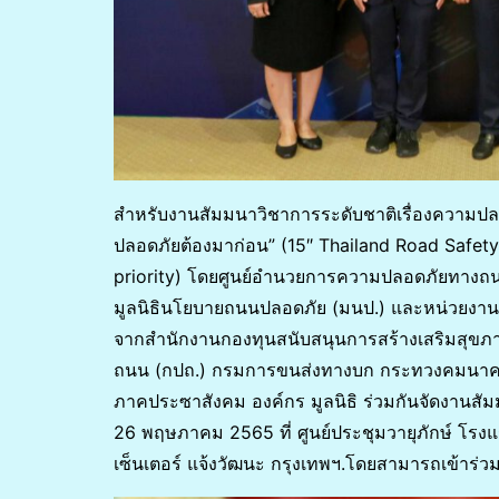
สำหรับงานสัมมนาวิชาการระดับชาติเรื่องความปลอดภ
ปลอดภัยต้องมาก่อน” (15″ Thailand Road Safet
priority) โดยศูนย์อำนวยการความปลอดภัยทางถน
มูลนิธินโยบายถนนปลอดภัย (มนป.) และหน่วยงาน
จากสำนักงานกองทุนสนับสนุนการสร้างเสริมสุขภ
ถนน (กปถ.) กรมการขนส่งทางบก กระทวงคมนาคม ต
ภาคประซาสังคม องค์กร มูลนิธิ ร่วมกันจัดงานสัมมนา
26 พฤษภาคม 2565 ที่ ศูนย์ประชุมวายุภักษ์ โร
เซ็นเตอร์ แจ้งวัฒนะ กรุงเทพฯ.โดยสามารถเข้าร่