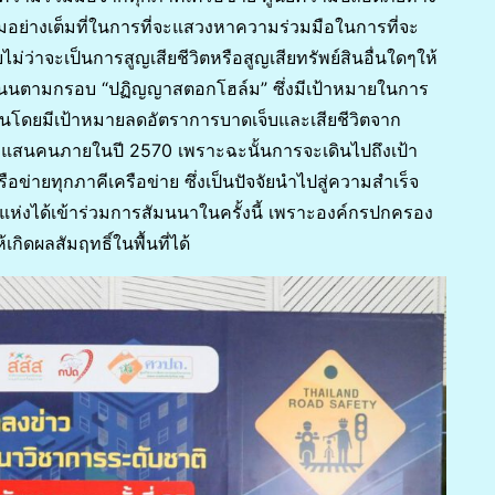
่างเต็มที่ในการที่จะแสวงหาความร่วมมือในการที่จะ
่าจะเป็นการสูญเสียชีวิตหรือสูญเสียทรัพย์สินอื่นใดๆให้
งถนนตามกรอบ “ปฏิญญาสตอกโฮล์ม” ซึ่งมีเป้าหมายในการ
นนโดยมีเป้าหมายลดอัตราการบาดเจ็บและเสียชีวิตจาก
ึ่งแสนคนภายในปี 2570 เพราะฉะนั้นการจะเดินไปถึงเป้า
อข่ายทุกภาคีเครือข่าย ซึ่งเป็นปัจจัยนำไปสู่ความสำเร็จ
ห่งได้เข้าร่วมการสัมนนาในครั้งนี้ เพราะองค์กรปกครอง
กิดผลสัมฤทธิ์ในพื้นที่ได้