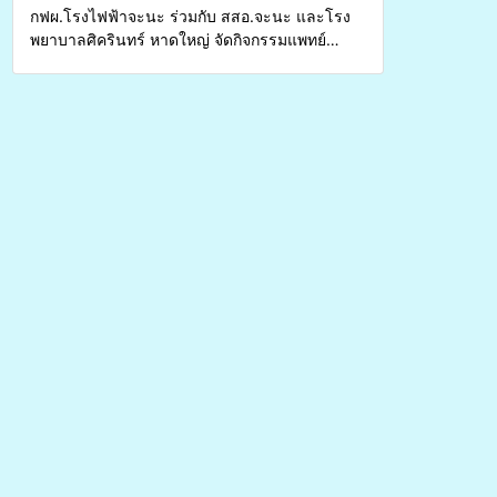
กฟผ.โรงไฟฟ้าจะนะ ร่วมกับ สสอ.จะนะ และโรง
พยาบาลศิครินทร์ หาดใหญ่ จัดกิจกรรมแพทย์
เคลื่อนที่ ประจำปี 2569