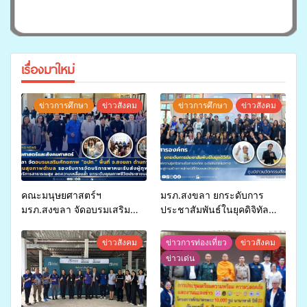
เรื่องมาใหม่
ข่าวการศึกษา
ข่าวสังคม
ข่าวการศึกษา
ข่าวสังคม
คณะมนุษยศาสตร์ฯ
มรภ.สงขลา ยกระดับการ
มรภ.สงขลา จัดอบรมเสริม
ประชาสัมพันธ์ในยุคดิจิทัล
ศักยภาพ “อปท.” ด้านการเบิก
เปิดเวทีเสริมองค์ความรู้เครือ
จ่ายงบกองทุนสุขภาพตำบล
ข่ายสื่อสารองค์กร ระดมสมอง
ข่าวสังคม
ข่าวการท่องเที่ยว
ข่าวสังคม
รองรับการจัดบริการพาหนะรับ
วางแนวทางการทำงาน ปูทาง
ข่าวเด่น
ส่งผู้ทุพพลภาพเพื่อเข้ารับ
สู่การสร้างภาพลักษณ์ที่ดีของ
บริการสาธารณสุข ลดความ
มหาวิทยาลัย
เหลื่อมล้ำ ยกระดับคุณภาพ