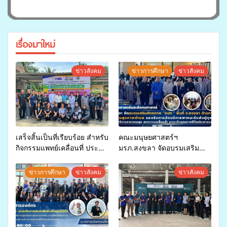
เรื่องมาใหม่
ข่าวสังคม
ข่าวการศึกษา
ข่าวสังคม
เสร็จสิ้นเป็นที่เรียบร้อย สำหรับ
คณะมนุษยศาสตร์ฯ
กิจกรรมแพทย์เคลื่อนที่ ประจำ
มรภ.สงขลา จัดอบรมเสริม
ปี 2569 เพื่อให้บริการด้าน
ศักยภาพ “อปท.” ด้านการเบิก
สุขภาพแก่ประชาชนในพื้นที่
จ่ายงบกองทุนสุขภาพตำบล
ข่าวการศึกษา
ข่าวสังคม
ข่าวสังคม
อำเภอจะนะ
รองรับการจัดบริการพาหนะรับ
ส่งผู้ทุพพลภาพเพื่อเข้ารับ
บริการสาธารณสุข ลดความ
เหลื่อมล้ำ ยกระดับคุณภาพ
ชีวิตประชาชนอย่างยั่งยืน