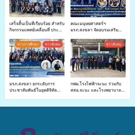
เสร็จสิ้นเป็นที่เรียบร้อย สำหรับ
คณะมนุษยศาสตร์ฯ
กิจกรรมแพทย์เคลื่อนที่ ประจำ
มรภ.สงขลา จัดอบรมเสริม
ปี 2569 เพื่อให้บริการด้าน
ศักยภาพ “อปท.” ด้านการเบิก
สุขภาพแก่ประชาชนในพื้นที่
จ่ายงบกองทุนสุขภาพตำบล
ข่าวการศึกษา
ข่าวสังคม
ข่าวสังคม
อำเภอจะนะ
รองรับการจัดบริการพาหนะรับ
ส่งผู้ทุพพลภาพเพื่อเข้ารับ
บริการสาธารณสุข ลดความ
เหลื่อมล้ำ ยกระดับคุณภาพ
ชีวิตประชาชนอย่างยั่งยืน
มรภ.สงขลา ยกระดับการ
กฟผ.โรงไฟฟ้าจะนะ ร่วมกับ
ประชาสัมพันธ์ในยุคดิจิทัล
สสอ.จะนะ และโรงพยาบาล
เปิดเวทีเสริมองค์ความรู้เครือ
ศิครินทร์ หาดใหญ่ จัดกิจกรรม
ข่ายสื่อสารองค์กร ระดมสมอง
แพทย์เคลื่อนที่ ประจำปี 2569
วางแนวทางการทำงาน ปูทาง
สู่การสร้างภาพลักษณ์ที่ดีของ
มหาวิทยาลัย