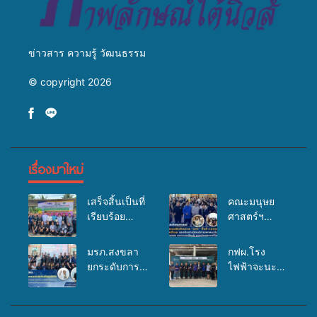
ข่าวสาร ความรู้ วัฒนธรรม
© copyright 2026
เรื่องมาใหม่
เสร็จสิ้นเป็นที่
คณะมนุษย
เรียบร้อย
ศาสตร์ฯ
สำหรับ
มรภ.สงขลา
กิจกรรมแพทย์
จัดอบรมเสริม
มรภ.สงขลา
กฟผ.โรง
เคลื่อนที่
ศักยภาพ
ยกระดับการ
ไฟฟ้าจะนะ
ประจำปี
“อปท.” ด้าน
ประชาสัมพันธ์
ร่วมกับ
2569 เพื่อให้
การเบิกจ่ายงบ
ในยุคดิจิทัล
สสอ.จะนะ
บริการด้าน
กองทุน
เปิดเวทีเสริม
และโรง